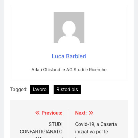
Luca Barbieri
Arlati Ghislandi e AG Studi e Ricerche
Tagged:
lavoro
Ristori-bis
Previous:
Next:
Navigazione
articoli
STUDI
Covid-19, a Caserta
CONFARTIGIANATO
iniziativa per le