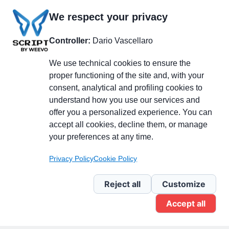
We respect your privacy
Controller:
Dario Vascellaro
We use technical cookies to ensure the
proper functioning of the site and, with your
consent, analytical and profiling cookies to
understand how you use our services and
Partecipa alla discussione
offer you a personalized experience. You can
accept all cookies, decline them, or manage
your preferences at any time.
Pagina Linkedin
Privacy Policy
Cookie Policy
Newsletter Linkedin
Reject all
Customize
Accept all
Gruppo Linkedin