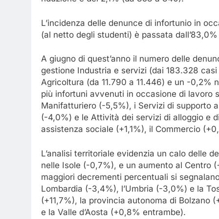
riduzione è del 2,1% (da 858 a 840).
L’incidenza delle denunce di infortunio in oc
(al netto degli studenti) è passata dall’83,0%
A giugno di quest’anno il numero delle denunc
gestione Industria e servizi (dai 183.328 cas
Agricoltura (da 11.790 a 11.446) e un -0,2% n
più infortuni avvenuti in occasione di lavoro 
Manifatturiero (-5,5%), i Servizi di supporto 
(-4,0%) e le Attività dei servizi di alloggio e 
assistenza sociale (+1,1%), il Commercio (+0
L’analisi territoriale evidenzia un calo dell
nelle Isole (-0,7%), e un aumento al Centro (
maggiori decrementi percentuali si segnalano
Lombardia (-3,4%), l’Umbria (-3,0%) e la Tos
(+11,7%), la provincia autonoma di Bolzano (+
e la Valle d’Aosta (+0,8% entrambe).