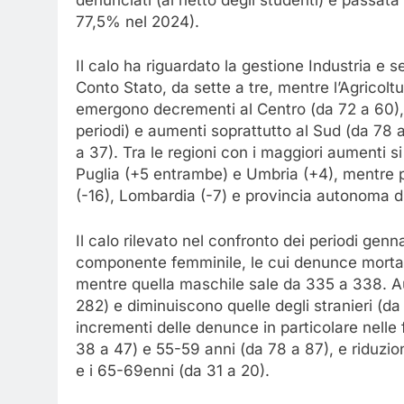
denunciati (al netto degli studenti) è passata
77,5% nel 2024).
Il calo ha riguardato la gestione Industria e 
Conto Stato, da sette a tre, mentre l’Agricoltur
emergono decrementi al Centro (da 72 a 60),
periodi) e aumenti soprattutto al Sud (da 78 
a 37). Tra le regioni con i maggiori aumenti 
Puglia (+5 entrambe) e Umbria (+4), mentre pe
(-16), Lombardia (-7) e provincia autonoma di
Il calo rilevato nel confronto dei periodi gen
componente femminile, le cui denunce mortali
mentre quella maschile sale da 335 a 338. Au
282) e diminuiscono quelle degli stranieri (da 
incrementi delle denunce in particolare nelle
38 a 47) e 55-59 anni (da 78 a 87), e riduzion
e i 65-69enni (da 31 a 20).