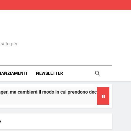
nsato per
NANZIAMENTI
NEWSLETTER
modo in cui prendono decisioni
La teoria dei ce
4 Giorni Ago
o