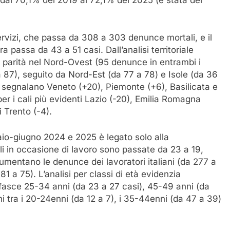
 dal 70,1% del 2019 al 72,1% del 2025 (è stata del
servizi, che passa da 308 a 303 denunce mortali, e il
a passa da 43 a 51 casi. Dall’analisi territoriale
 parità nel Nord-Ovest (95 denunce in entrambi i
a 87), seguito da Nord-Est (da 77 a 78) e Isole (da 36
si segnalano Veneto (+20), Piemonte (+6), Basilicata e
r i cali più evidenti Lazio (-20), Emilia Romagna
 Trento (-4).
naio-giugno 2024 e 2025 è legato solo alla
 in occasione di lavoro sono passate da 23 a 19,
mentano le denunce dei lavoratori italiani (da 277 a
81 a 75). L’analisi per classi di età evidenzia
 fasce 25-34 anni (da 23 a 27 casi), 45-49 anni (da
i tra i 20-24enni (da 12 a 7), i 35-44enni (da 47 a 39)