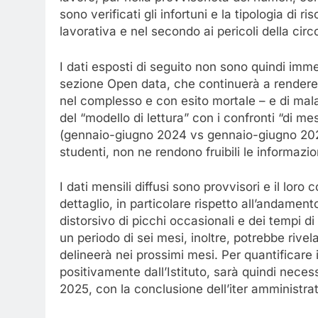
lavoro, pur nella provvisorietà dei numeri, con
sono verificati gli infortuni e la tipologia di r
lavorativa e nel secondo ai pericoli della circ
I dati esposti di seguito non sono quindi imme
sezione Open data, che continuerà a rendere di
nel complesso e con esito mortale – e di malat
del “modello di lettura” con i confronti “di m
(gennaio-giugno 2024 vs gennaio-giugno 2025
studenti, non ne rendono fruibili le informazion
I dati mensili diffusi sono provvisori e il loro
dettaglio, in particolare rispetto all’andamento
distorsivo di picchi occasionali e dei tempi di
un periodo di sei mesi, inoltre, potrebbe rivel
delineerà nei prossimi mesi. Per quantificare
positivamente dall’Istituto, sarà quindi necess
2025, con la conclusione dell’iter amministrat