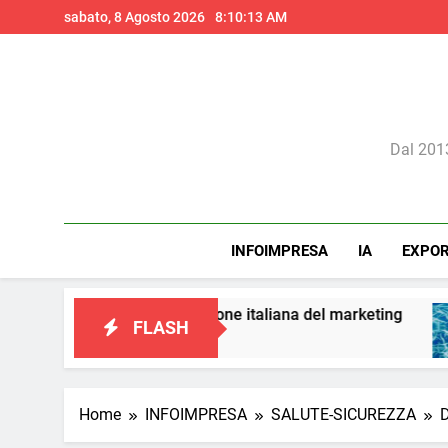
Skip
sabato, 8 Agosto 2026
8:10:15 AM
to
content
Il 
Dal 2013
INFOIMPRESA
IA
EXPO
una visione italiana del marketing
Perché l’in
FLASH
1 Giorno Ago
Home
INFOIMPRESA
SALUTE-SICUREZZA
D