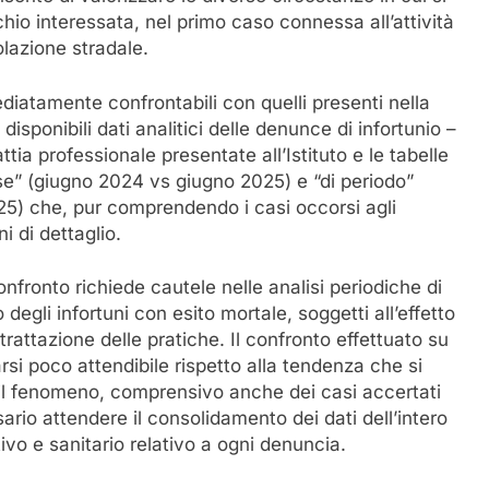
sente di valorizzare le diverse circostanze in cui si
ischio interessata, nel primo caso connessa all’attività
olazione stradale.
diatamente confrontabili con quelli presenti nella
sponibili dati analitici delle denunce di infortunio –
tia professionale presentate all’Istituto e le tabelle
ese” (giugno 2024 vs giugno 2025) e “di periodo”
) che, pur comprendendo i casi occorsi agli
i di dettaglio.
 confronto richiede cautele nelle analisi periodiche di
 degli infortuni con esito mortale, soggetti all’effetto
 trattazione delle pratiche. Il confronto effettuato su
arsi poco attendibile rispetto alla tendenza che si
 il fenomeno, comprensivo anche dei casi accertati
ario attendere il consolidamento dei dati dell’intero
ivo e sanitario relativo a ogni denuncia.