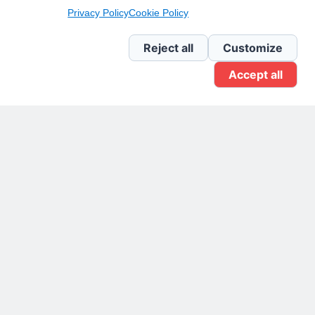
Privacy Policy
Cookie Policy
Newsletter Linkedin
Reject all
Customize
Accept all
Gruppo Linkedin
Pagina Facebook
X.com
Il Giornale delle PMI.
Disclaimer
Privacy Policy
Cookie
Testata giornalistica
registrata al Tribunale di