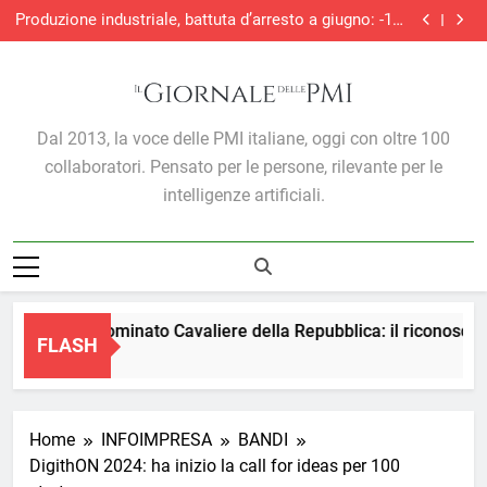
Perché l’intelligenza artificiale non sostituirà i
Skip
del marketing
manager, ma cambierà il modo in cui prendono
Produzione industriale, battuta d’arresto a giugno: -1%
decisioni
to
su maggio
S&P Global PMI®: malgrado la ripresa dei nuovi
ordini, si allunga la contrazione del settore edile in
Gabriele Carboni nominato Cavaliere della
content
Italia
Repubblica: il riconoscimento a una visione italiana
Perché l’intelligenza artificiale non sostituirà i
del marketing
manager, ma cambierà il modo in cui prendono
Produzione industriale, battuta d’arresto a giugno: -1%
decisioni
su maggio
S&P Global PMI®: malgrado la ripresa dei nuovi
Il Giornale Delle PMI
ordini, si allunga la contrazione del settore edile in
Dal 2013, la voce delle PMI italiane, oggi con oltre 100
Italia
collaboratori. Pensato per le persone, rilevante per le
intelligenze artificiali.
 Carboni nominato Cavaliere della Repubblica: il riconosciment
FLASH
go
Home
INFOIMPRESA
BANDI
DigithON 2024: ha inizio la call for ideas per 100