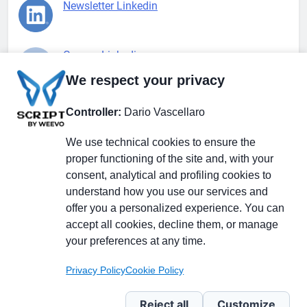
Newsletter Linkedin
Gruppo Linkedin
We respect your privacy
Pagina Facebook
Controller:
Dario Vascellaro
We use technical cookies to ensure the
X.com
proper functioning of the site and, with your
consent, analytical and profiling cookies to
understand how you use our services and
offer you a personalized experience. You can
accept all cookies, decline them, or manage
Il Giornale delle PMI.
Disclaimer
Privacy Policy
Cookie
your preferences at any time.
Testata giornalistica
registrata al Tribunale di
Privacy Policy
Cookie Policy
Milano n. 353 del 19
novembre 2013 Powered By
Reject all
Customize