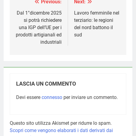
Previous:
Next:
Navigazione
articoli
Dal 1°dicembre 2025
Lavoro femminile nel
si potrà richiedere
terziario: le regioni
una IGP dell’UE per i
del nord battono il
prodotti artigianali ed
sud
industriali
LASCIA UN COMMENTO
Devi essere
connesso
per inviare un commento.
Questo sito utilizza Akismet per ridurre lo spam.
Scopri come vengono elaborati i dati derivati dai