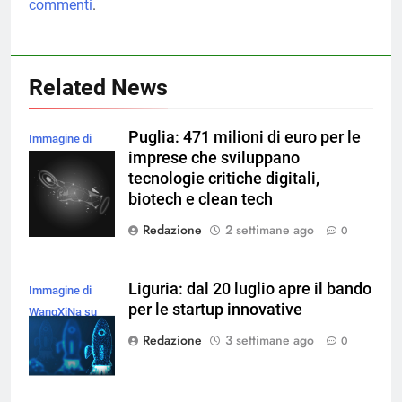
commenti
.
Related News
Puglia: 471 milioni di euro per le
Immagine di
imprese che sviluppano
rawpixel.com su
tecnologie critiche digitali,
Magnific
biotech e clean tech
Redazione
2 settimane ago
0
Liguria: dal 20 luglio apre il bando
Immagine di
per le startup innovative
WangXiNa su
Magnific
Redazione
3 settimane ago
0