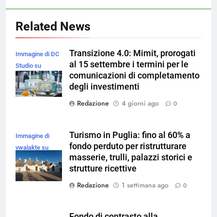
Related News
Transizione 4.0: Mimit, prorogati
Immagine di DC
al 15 settembre i termini per le
Studio su
comunicazioni di completamento
Magnific
degli investimenti
Redazione
4 giorni ago
0
Turismo in Puglia: fino al 60% a
Immagine di
fondo perduto per ristrutturare
vwalakte su
masserie, trulli, palazzi storici e
Magnific
strutture ricettive
Redazione
1 settimana ago
0
Fondo di contrasto alla