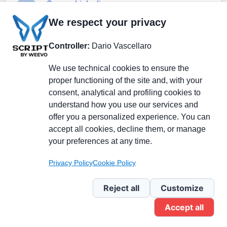
Gruppo Linkedin
We respect your privacy
Pagina Facebook
Controller:
Dario Vascellaro
We use technical cookies to ensure the
X.com
proper functioning of the site and, with your
consent, analytical and profiling cookies to
understand how you use our services and
offer you a personalized experience. You can
accept all cookies, decline them, or manage
Il Giornale delle PMI.
Disclaimer
Privacy Policy
Cookie
your preferences at any time.
Testata giornalistica
registrata al Tribunale di
Privacy Policy
Cookie Policy
Milano n. 353 del 19
novembre 2013 Powered By
Reject all
Customize
.
BlazeThemes
Accept all