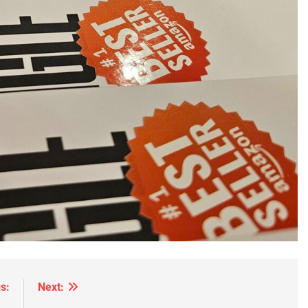
s:
Next: