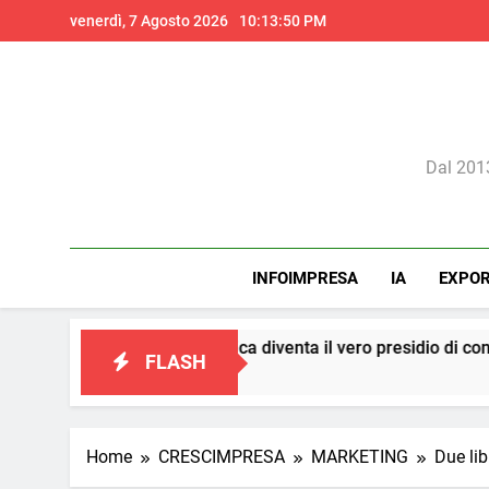
Skip
venerdì, 7 Agosto 2026
10:13:52 PM
to
content
Il 
Dal 2013
INFOIMPRESA
IA
EXPO
 diventa il vero presidio di conformità e crescita per le aziende
FLASH
Home
CRESCIMPRESA
MARKETING
Due lib