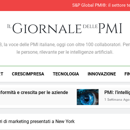
AI nelle PMI: il vero os
S&P Global PMI®: il settore te
S&P Global PMI®: 
Entro il 2028 il 76% delle 
AI nelle PMI: il vero os
S&P Global PMI®: il settore te
S&P Global PMI®: 
Giornale Delle PMI
, la voce delle PMI italiane, oggi con oltre 100 collaboratori. Pe
le persone, rilevante per le intelligenze artificiali.
RT
CRESCIMPRESA
TECNOLOGIA
INNOVAZIONE
FI
PMI: l’intelligenza artificiale rende la pubblici
1 Settimana Ago
ri di marketing presentati a New York