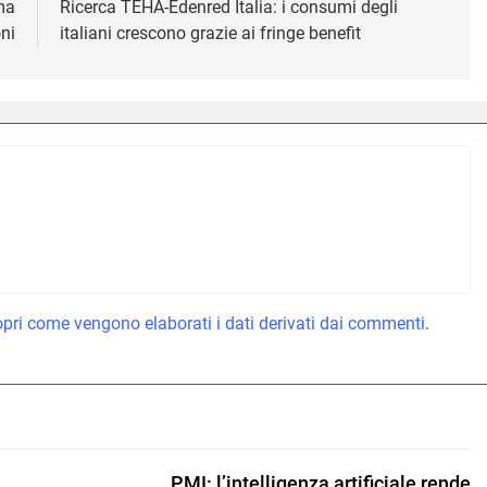
ma
Ricerca TEHA-Edenred Italia: i consumi degli
ni
italiani crescono grazie ai fringe benefit
pri come vengono elaborati i dati derivati dai commenti
.
PMI: l’intelligenza artificiale rende