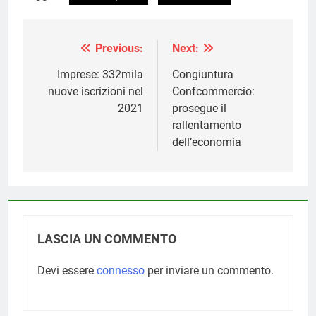
Previous:
Next:
Navigazione
articoli
Imprese: 332mila
Congiuntura
nuove iscrizioni nel
Confcommercio:
2021
prosegue il
rallentamento
dell’economia
LASCIA UN COMMENTO
Devi essere
connesso
per inviare un commento.