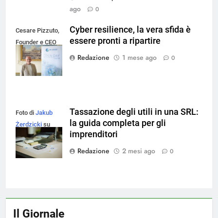
ago
0
Cyber resilience, la vera sfida è
Cesare Pizzuto,
essere pronti a ripartire
Founder e CEO
di SMI Group
Redazione
1 mese ago
0
Tassazione degli utili in una SRL:
Foto di
Jakub
la guida completa per gli
Żerdzicki
su
imprenditori
Unsplash
Redazione
2 mesi ago
0
Il Giornale