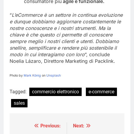
consumatore più
agile e funzionale.
“
L’eCommerce è un settore in continua evoluzione
e dunque dobbiamo aggiornare costantemente le
nostre conoscenze e i nostri strumenti. Ma la
chiave è che questo ci permette di conoscere
sempre meglio i nostri clienti e utenti. Dobbiamo
snellire, semplificare e rendere più sostenibile il
modo in cui interagiamo con loro
”, conclude
Noelia Lázaro, Direttore Marketing di Packlink.
Photo by
Mark König
on
Unsplash
Tagged:
commercio elettronico
e-commerce
sales
Previous:
Next:
Navigazione