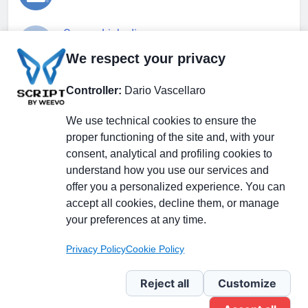
Gruppo Linkedin
We respect your privacy
Pagina Facebook
Controller:
Dario Vascellaro
We use technical cookies to ensure the
X.com
proper functioning of the site and, with your
consent, analytical and profiling cookies to
understand how you use our services and
offer you a personalized experience. You can
accept all cookies, decline them, or manage
Il Giornale delle PMI.
Disclaimer
Privacy Policy
Cookie
your preferences at any time.
Testata giornalistica
registrata al Tribunale di
Privacy Policy
Cookie Policy
Milano n. 353 del 19
novembre 2013 Powered By
Reject all
Customize
.
BlazeThemes