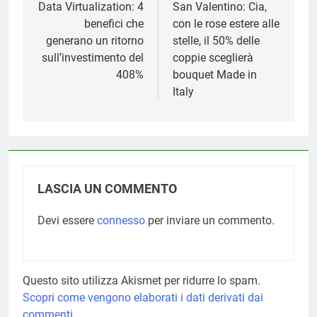
articoli
Data Virtualization: 4
San Valentino: Cia,
benefici che
con le rose estere alle
generano un ritorno
stelle, il 50% delle
sull’investimento del
coppie sceglierà
408%
bouquet Made in
Italy
LASCIA UN COMMENTO
Devi essere
connesso
per inviare un commento.
Questo sito utilizza Akismet per ridurre lo spam.
Scopri come vengono elaborati i dati derivati dai
commenti
.