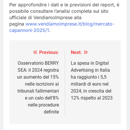
Per approfondire i dati e le previsioni del report, è
possibile consultare l’analisi completa sul sito
ufficiale di VendiamoImprese alla
pagina
www.vendiamoimprese.it/blog/
mercato-
capannoni-2025/1
.
Previous:
Next:
Navigazione
articoli
Osservatorio BERRY
La spesa in Digital
SEA: il 2024 registra
Advertising in Italia
un aumento del 15%
ha raggiunto i 5,5
nelle iscrizioni ai
miliardi di euro nel
tribunali fallimentari
2024, in crescita del
e un calo dell’8%
12% rispetto al 2023
nelle procedure
definite