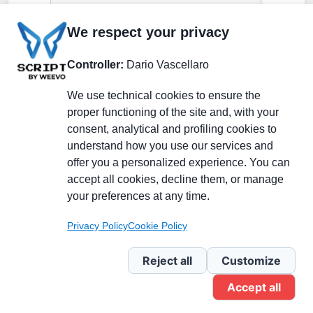
We respect your privacy
Controller:
Dario Vascellaro
We use technical cookies to ensure the
proper functioning of the site and, with your
consent, analytical and profiling cookies to
understand how you use our services and
Partecipa alla discussione
offer you a personalized experience. You can
accept all cookies, decline them, or manage
your preferences at any time.
Pagina Linkedin
Privacy Policy
Cookie Policy
Newsletter Linkedin
Reject all
Customize
Accept all
Gruppo Linkedin