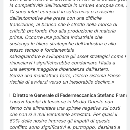
la
competitività
dell’Industria
in
un’area
europea
che,
a
Ci sono interi comparti in sofferenza o a rischio,
dall’automotive alle prese con
una difficile
transizione, al bianco che è stretto nella morsa di
criticità profonde fino alla produzione di materia
prima. Occorre una politica industriale che
sostenga le filiere strategiche dell’industria e allo
stesso tempo è fondamentale
salvaguardare
e
sviluppare
gli
asset
strategici
come
l’e
rinunciarvi i significherebbe condannare l’Italia a
una sempre maggiore dipendenza dall’estero.
Senza una manifattura forte, l’intero sistema Paese
rischia di avviarsi verso un inesorabile declino.
»
Il
Direttore
Generale
di
Federmeccanica
Stefano
Franch
i nuovi focolai di tensione in Medio Oriente non
fanno che alimentare una spirale negativa sui costi
che non si è mai veramente arrestata. Per quasi il
60% delle nostre imprese gli impatti di questo
conflitto sono significativi e, purtroppo, dest
inati a