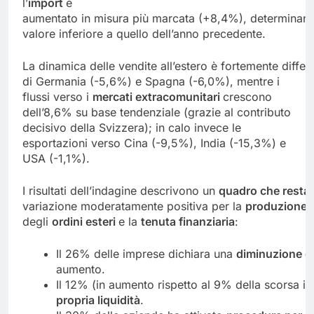
l’
import
è
aumentato in misura più marcata (+8,4%), determinando
valore inferiore a quello dell’anno precedente.
La dinamica delle vendite all’estero è fortemente differe
di Germania (-5,6%) e Spagna (-6,0%), mentre i
flussi verso i
mercati extracomunitari
crescono
dell’8,6% su base tendenziale (grazie al contributo
decisivo della Svizzera); in calo invece le
esportazioni verso Cina (-9,5%), India (-15,3%) e
USA (-1,1%).
I risultati dell’indagine descrivono un
quadro
che
resta
variazione moderatamente positiva per la
produzione
degli
ordini
esteri
e la
tenuta finanziaria
:
Il 26% delle imprese dichiara una
diminuzione
d
aumento.
Il 12% (in aumento rispetto al 9% della scorsa in
propria liquidità
.