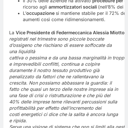
Il 30% delle aziende ha attivato
procedure
per
cr
ricorso agli
ammortizzatori
sociali
(nell’8% dei c
L’
occupazione
si mantiene stabile per il 72% de
aumenti così come ridimensionamenti.
La
Vice
Presidente
di
Federmeccanica
Alessia
Miotto
registrati nel trimestre sono piccole boccate
d’ossigeno che rischiano di essere soffocate da
una liquidità
cattiva
o
pessima
e
da
una
bassa
marginalità
in
troppe
e imprevedibili conflitti, continua a colpire
duramente il nostro tessuto produttivo già
penaliz
zato da fattori che ne rallentavano la
crescita. Non possiamo abbassare la guardia: il
fatto che quasi un terzo delle nostre imprese sia in
una fase di crisi o ristrutturazione e che più del
40% delle imprese teme rilevanti percussioni sulla
profittabilità
per
effetto dell’incremento
dei
costi
energetici ci
dice
che la
salita è ancora lunga
e
ripida.
Serve
una
visione
di
sistema
che
non
si
limiti
alla
gesti