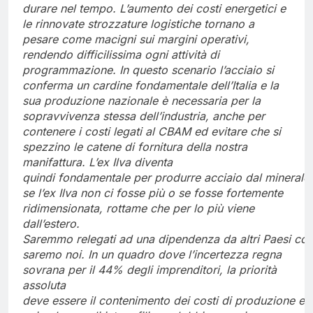
durare nel tempo. L’aumento dei costi energetici e
le rinnovate strozzature logistiche tornano a
pesare come macigni sui margini operativi,
rendendo difficilissima ogni attività di
programmazione. In questo scenario l’acciaio si
conferma un cardine
fondamentale dell’Italia e la
sua produzione nazionale è necessaria per la
sopravvivenza stessa dell’industria, anche per
contenere i costi legati al CBAM ed evitare che si
spezzino le catene di fornitura della nostra
manifattura. L’ex Ilva diventa
quindi
fondamentale
per
produrre
acciaio
dal
minerale
se l’ex Ilva non ci fosse più o se fosse fortemente
ridimensionata, rottame che per lo più viene
dall’estero.
Saremmo
relegati
ad
una
dipendenza
da
altri
Paesi
co
saremo noi. In un quadro dove l’incertezza regna
sovrana per il 44% degli imprenditori, la priorità
assoluta
deve
essere
il
contenimento
dei
costi
di
produzione
e
l