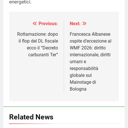
energetici.
Previous:
Next:
Navigazione
articoli
Rottamazione: dopo
Francesca Albanese
il flop del DL fiscale
ospite d’eccezione al
ecco il “Decreto
WMF 2026: diritto
carburanti Ter”
internazionale, diritti
umani e
responsabilità
globale sul
Mainstage di
Bologna
Related News