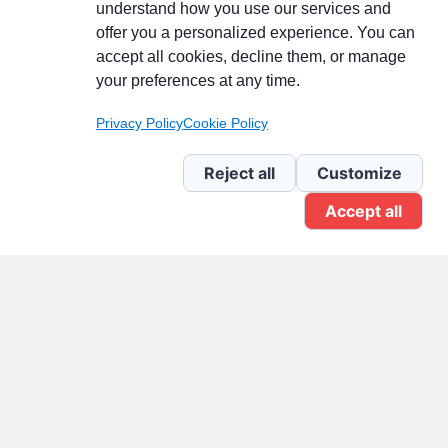
understand how you use our services and
Partecipa alla discussione
offer you a personalized experience. You can
accept all cookies, decline them, or manage
your preferences at any time.
Pagina Linkedin
Privacy Policy
Cookie Policy
Newsletter Linkedin
Reject all
Customize
Accept all
Gruppo Linkedin
Pagina Facebook
X.com