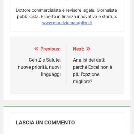
Dottore commercialista e revisore legale. Giornalista
pubblicista. Esperto in finanza innovativa e startup.
www.mauriziomaraglino.it
Previous:
Next:
Navigazione
articoli
Gen Z e Salute:
Analisi dei dati:
nuove priorità, nuovi
perché Excel non è
linguaggi
più l’opzione
migliore?
LASCIA UN COMMENTO