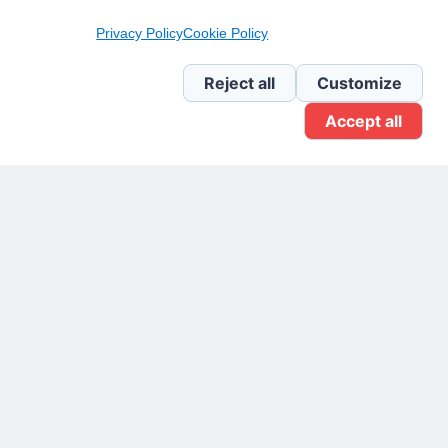
Pagina Linkedin
Privacy Policy
Cookie Policy
Newsletter Linkedin
Reject all
Customize
Accept all
Gruppo Linkedin
Pagina Facebook
X.com
Il Giornale delle PMI.
Disclaimer
Privacy Policy
Cookie
Testata giornalistica