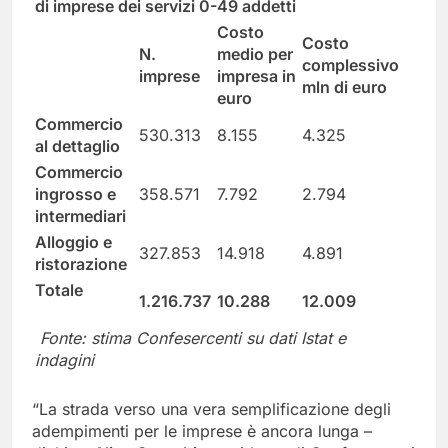
di imprese dei servizi 0-49 addetti
Costo
Costo
N.
medio per
complessivo
imprese
impresa in
mln di euro
euro
Commercio
530.313
8.155
4.325
al dettaglio
Commercio
ingrosso e
358.571
7.792
2.794
intermediari
Alloggio e
327.853
14.918
4.891
ristorazione
Totale
1.216.737
10.288
12.009
Fonte: stima Confesercenti su dati Istat e
indagini
“La strada verso una vera semplificazione degli
adempimenti per le imprese è ancora lunga –