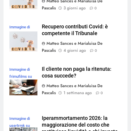
Matteo Sances e Marialuisa De
Pascalis
3 giorni ago
0
Recupero contributi Covid: è
Immagine di
competente il Tribunale
magnific
Matteo Sances e Marialuisa De
Pascalis
4 giorni ago
0
Il cliente non paga la ritenuta:
Immagine di
cosa succede?
frimufilms su
Magnific
Matteo Sances e Marialuisa De
Pascalis
1 settimana ago
0
Iperammortamento 2026: la
Immagine di
maggiorazione del costo che
usertrmk su