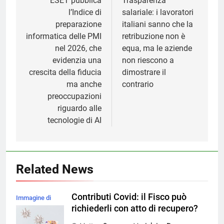
articoli
ESET pubblica
Trasparenza
l’Indice di
salariale: i lavoratori
preparazione
italiani sanno che la
informatica delle PMI
retribuzione non è
nel 2026, che
equa, ma le aziende
evidenzia una
non riescono a
crescita della fiducia
dimostrare il
ma anche
contrario
preoccupazioni
riguardo alle
tecnologie di AI
Related News
Contributi Covid: il Fisco può
Immagine di
richiederli con atto di recupero?
magnific