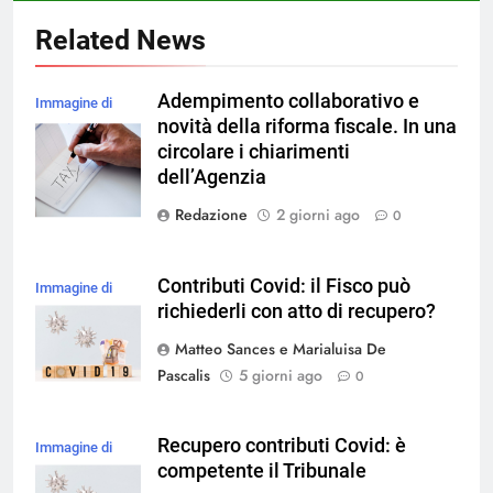
Related News
Adempimento collaborativo e
Immagine di
novità della riforma fiscale. In una
rawpixel.com su
circolare i chiarimenti
Magnific
dell’Agenzia
Redazione
2 giorni ago
0
Contributi Covid: il Fisco può
Immagine di
richiederli con atto di recupero?
magnific
Matteo Sances e Marialuisa De
Pascalis
5 giorni ago
0
Recupero contributi Covid: è
Immagine di
competente il Tribunale
magnific