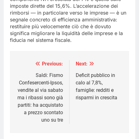
imposte dirette del 15,6%. L’accelerazione dei
rimborsi — in particolare verso le imprese — è un
segnale concreto di efficienza amministrativa:
restituire più velocemente ciò che è dovuto
significa migliorare la liquidità delle imprese e la
fiducia nel sistema fiscale.
Previous:
Next:
Navigazione
articoli
Saldi: Fismo
Deficit pubblico in
Confesercenti-Ipsos,
calo al 7,8%,
vendite al via sabato
famiglie: redditi e
ma i ribassi sono già
risparmi in crescita
partiti: ha acquistato
a prezzo scontato
uno su tre