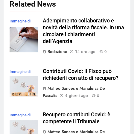
Related News
Adempimento collaborativo e
Immagine di
novità della riforma fiscale. In una
rawpixel.com su
circolare i chiarimenti
Magnific
dell’Agenzia
Redazione
14 ore ago
0
Contributi Covid: il Fisco può
Immagine di
richiederli con atto di recupero?
magnific
Matteo Sances e Marialuisa De
Pascalis
4 giorni ago
0
Recupero contributi Covid: è
Immagine di
competente il Tribunale
magnific
Matteo Sances e Marialuisa De