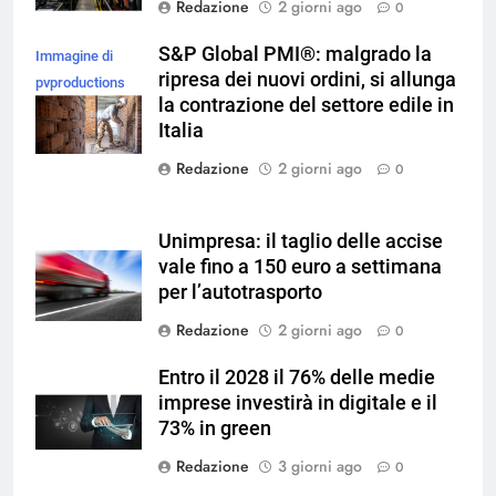
Redazione
2 giorni ago
0
S&P Global PMI®: malgrado la
Immagine di
ripresa dei nuovi ordini, si allunga
pvproductions
la contrazione del settore edile in
su Magnific
Italia
Redazione
2 giorni ago
0
Unimpresa: il taglio delle accise
vale fino a 150 euro a settimana
per l’autotrasporto
Redazione
2 giorni ago
0
Entro il 2028 il 76% delle medie
imprese investirà in digitale e il
73% in green
Redazione
3 giorni ago
0