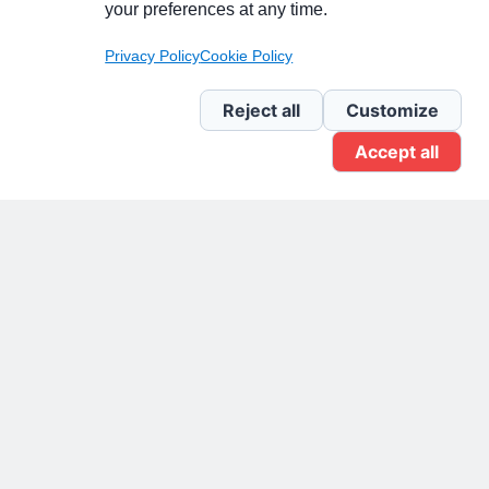
your preferences at any time.
Pagina Linkedin
Privacy Policy
Cookie Policy
Newsletter Linkedin
Reject all
Customize
Accept all
Gruppo Linkedin
Pagina Facebook
X.com
Il Giornale delle PMI.
Disclaimer
Privacy Policy
Cookie
Testata giornalistica