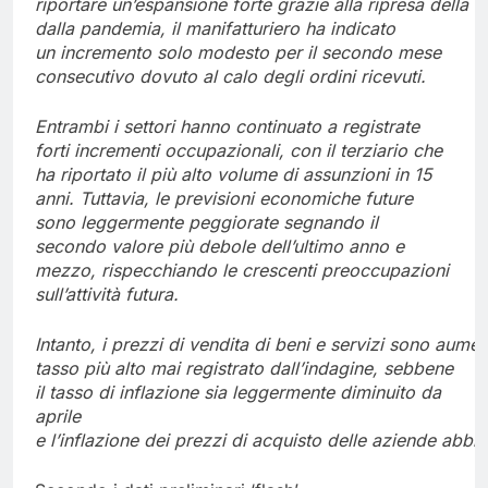
riportare
un’espansione
forte
grazie
alla
ripresa
della
d
dalla
pandemia, il manifatturiero ha indicato
un
incremento solo
modesto per il secondo mese
consecutivo
dovuto
al
calo
degli
ordini
ricevuti.
Entrambi i settori hanno continuato a registrate
forti incrementi occupazionali, con il terziario che
ha riportato il più alto volume di assunzioni in 15
anni. Tuttavia, le previsioni economiche future
sono leggermente peggiorate segnando il
secondo valore più debole dell’ultimo anno e
mezzo, rispecchiando le crescenti preoccupazioni
sull’attività futura.
Intanto,
i
prezzi
di
vendita
di
beni
e
servizi
sono
aument
tasso più alto mai registrato
dall’indagine, sebbene
il
tasso di
inflazione sia leggermente diminuito da
aprile
e
l’inflazione
dei
prezzi
di
acquisto
delle
aziende
abbia