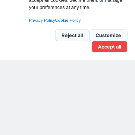
accept all cookies, decline them, or manage
your preferences at any time.
Pagina Linkedin
Privacy Policy
Cookie Policy
Newsletter Linkedin
Reject all
Customize
Accept all
Gruppo Linkedin
Pagina Facebook
X.com
Il Giornale delle PMI.
Disclaimer
Privacy Policy
Cookie