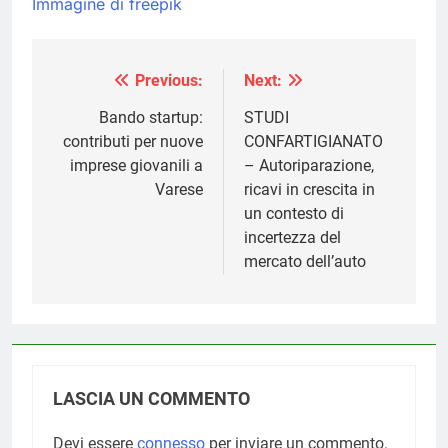
Immagine di freepik
Previous:
Next:
Navigazione
articoli
Bando startup:
STUDI
contributi per nuove
CONFARTIGIANATO
imprese giovanili a
– Autoriparazione,
Varese
ricavi in crescita in
un contesto di
incertezza del
mercato dell’auto
LASCIA UN COMMENTO
Devi essere
connesso
per inviare un commento.