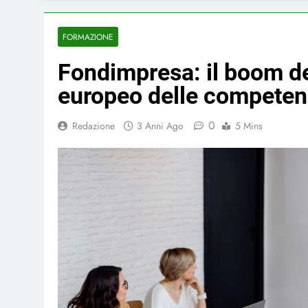
FORMAZIONE
Fondimpresa: il boom de
europeo delle compete
0
Redazione
3 Anni Ago
5 Mins