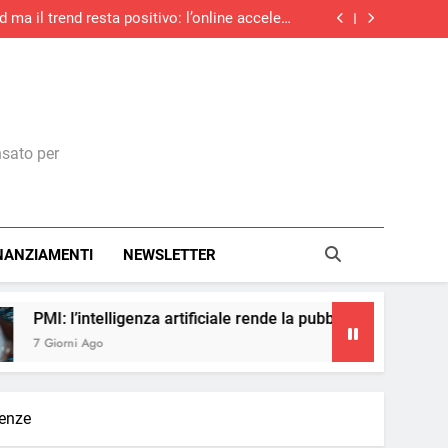
d ma il trend resta positivo: l’online accelera
ancora e sfiora il +27%
trasparenza salariale: ecco cosa cambia per i
dirigenti italiani
ità: cinque consigli per prepararsi al nuovo
Regolamento macchine UE
cinque anni: boom di contratti stabili e over
55, ma la corsa rallenta
d ma il trend resta positivo: l’online accelera
ancora e sfiora il +27%
trasparenza salariale: ecco cosa cambia per i
dirigenti italiani
ità: cinque consigli per prepararsi al nuovo
Regolamento macchine UE
nsato per
NANZIAMENTI
NEWSLETTER
 artificiale rende la pubblicità più accessibile
tenze