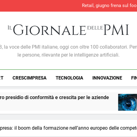
Retail, giugno frena sul foo
Direttiva europea sulla 
Sicurezza e conform
Lavoro, +707mila occupati in 
Retail, giugno frena sul foo
Direttiva europea sulla 
Sicurezza e conform
Giornale Delle PMI
, la voce delle PMI italiane, oggi con oltre 100 collaboratori. Pe
le persone, rilevante per le intelligenze artificiali.
RT
CRESCIMPRESA
TECNOLOGIA
INNOVAZIONE
FI
ità e crescita per le aziende
PMI: l’intelligenza
7 Giorni Ago
resa: il boom della formazione nell’anno europeo delle compe