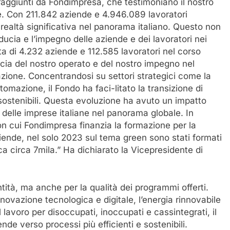
raggiunti da Fondimpresa, che testimoniano il nostro
e. Con 211.842 aziende e 4.946.089 lavoratori
 realtà significativa nel panorama italiano. Questo non
ducia e l’impegno delle aziende e dei lavoratori nei
ta di 4.232 aziende e 112.585 lavoratori nel corso
cacia del nostro operato e del nostro impegno nel
azione. Concentrandosi su settori strategici come la
utomazione, il Fondo ha faci-litato la transizione di
 sostenibili. Questa evoluzione ha avuto un impatto
à delle imprese italiane nel panorama globale. In
n cui Fondimpresa finanzia la formazione per la
iende, nel solo 2023 sul tema green sono stati formati
ca circa 7mila.” Ha dichiarato la Vicepresidente di
tità, ma anche per la qualità dei programmi offerti.
novazione tecnologica e digitale, l’energia rinnovabile
 lavoro per disoccupati, inoccupati e cassintegrati, il
ende verso processi più efficienti e sostenibili.