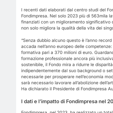
I recenti dati elaborati dal centro studi del F
Fondimpresa. Nel solo 2023 più di 563mila lav
finanziati con un miglioramento significativo 
non solo migliora la qualità della vita dei sin
“Senza dubbio alcuno questo è l’anno record d
accada nell’anno europeo delle competenze: s
formativa pari a 370 milioni di euro. Guardan
formazione professionale ancora più inclusiva e
sostenibile, il Fondo mira a ridurre le dispar
indipendentemente dal suo background o set
necessarie per prosperare nell’economia mode
sarà necessario lavorare all’abolizione dell’a
Ha dichiarato il Presidente di Fondimpresa Au
I dati e l’impatto di Fondimpresa nel 2
Fondimpresa, nel 2023, ha realizzato un total