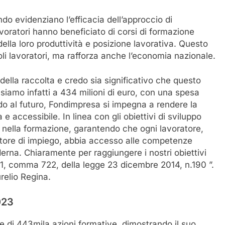
ondo evidenziano l’efficacia dell’approccio di
oratori hanno beneficiato di corsi di formazione
della loro produttività e posizione lavorativa. Questo
goli lavoratori, ma rafforza anche l’economia nazionale.
ella raccolta e credo sia significativo che questo
iamo infatti a 434 milioni di euro, con una spesa
do al futuro, Fondimpresa si impegna a rendere la
 accessibile. In linea con gli obiettivi di sviluppo
ità nella formazione, garantendo che ogni lavoratore,
tore di impiego, abbia accesso alle competenze
rna. Chiaramente per raggiungere i nostri obiettivi
rt1, comma 722, della legge 23 dicembre 2014, n.190 ”.
relio Regina.
023
e di 443mila azioni formative, dimostrando il suo