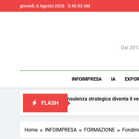
Skip
giovedì, 6 Agosto 2026
3:40:54 AM
to
content
Il 
Dal 2013
INFOIMPRESA
IA
EXPO
ting: la consulenza strategica diventa il vero presidio di conform
FLASH
Home
INFOIMPRESA
FORMAZIONE
Fondimp