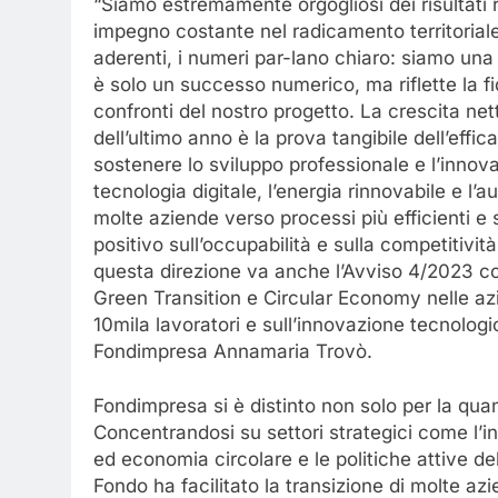
“Siamo estremamente orgogliosi dei risultati 
impegno costante nel radicamento territorial
aderenti, i numeri par-lano chiaro: siamo una
è solo un successo numerico, ma riflette la fi
confronti del nostro progetto. La crescita net
dell’ultimo anno è la prova tangibile dell’effi
sostenere lo sviluppo professionale e l’innov
tecnologia digitale, l’energia rinnovabile e l’a
molte aziende verso processi più efficienti e
positivo sull’occupabilità e sulla competitivit
questa direzione va anche l’Avviso 4/2023 co
Green Transition e Circular Economy nelle az
10mila lavoratori e sull’innovazione tecnologi
Fondimpresa Annamaria Trovò.
Fondimpresa si è distinto non solo per la quan
Concentrandosi su settori strategici come l’in
ed economia circolare e le politiche attive del
Fondo ha facilitato la transizione di molte azi