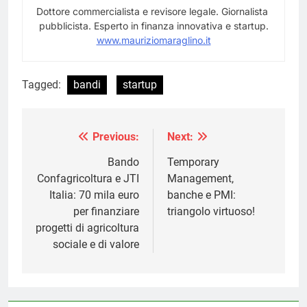
Dottore commercialista e revisore legale. Giornalista
pubblicista. Esperto in finanza innovativa e startup.
www.mauriziomaraglino.it
Tagged:
bandi
startup
Previous:
Next:
Navigazione
articoli
Bando
Temporary
Confagricoltura e JTI
Management,
Italia: 70 mila euro
banche e PMI:
per finanziare
triangolo virtuoso!
progetti di agricoltura
sociale e di valore