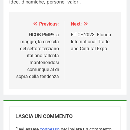
idee, dinamiche, persone, valori.
Previous:
Next:
Navigazione
articoli
HCOB PMI®: a
FITCE 2023: Florida
maggio, la crescita
International Trade
del settore terziario
and Cultural Expo
italiano rallenta
mantenendosi
comunque al di
sopra della tendenza
LASCIA UN COMMENTO
Devi essere
connesso
per inviare un commento.