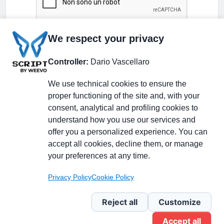
We respect your privacy
Controller:
Dario Vascellaro
We use technical cookies to ensure the
proper functioning of the site and, with your
consent, analytical and profiling cookies to
understand how you use our services and
Partecipa alla discussione
offer you a personalized experience. You can
accept all cookies, decline them, or manage
your preferences at any time.
Pagina Linkedin
Privacy Policy
Cookie Policy
Newsletter Linkedin
Reject all
Customize
Accept all