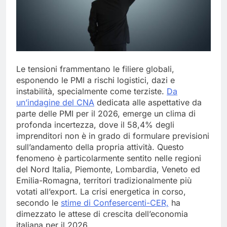
Le tensioni frammentano le filiere globali,
esponendo le PMI a rischi logistici, dazi e
instabilità, specialmente come terziste.
Da
un’indagine del CNA
dedicata alle aspettative da
parte delle PMI per il 2026, emerge un clima di
profonda incertezza, dove il 58,4% degli
imprenditori non è in grado di formulare previsioni
sull’andamento della propria attività. Questo
fenomeno è particolarmente sentito nelle regioni
del Nord Italia, Piemonte, Lombardia, Veneto ed
Emilia-Romagna, territori tradizionalmente più
votati all’export. La crisi energetica in corso,
secondo le
stime di
Confesercenti-CER,
ha
dimezzato le attese di crescita dell’economia
italiana per il 2026.