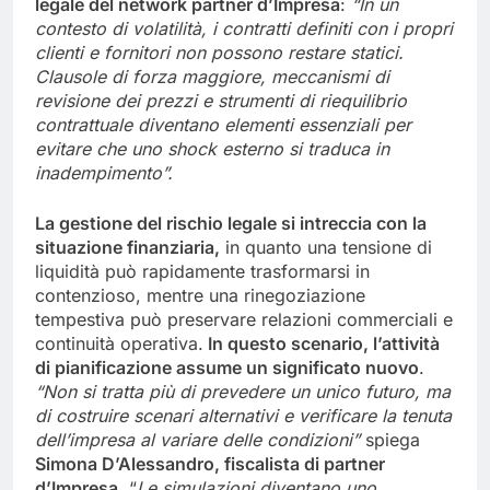
legale del
network
partner d’Impresa
:
“In un
contesto di volatilità, i contratti definiti
con i propri
clienti e fornitori
non possono restare statici.
Clausole di forza maggiore, meccanismi di
revisione dei prezzi e strumenti di riequilibrio
contrattuale diventano elementi essenziali per
evitare che uno shock esterno si traduca in
inadempimento”.
La gestione del rischio legale si intreccia con la
situazione finanziaria,
in quanto una tensione di
liquidità può rapidamente trasformarsi in
contenzioso, mentre una rinegoziazione
tempestiva può preservare relazioni commerciali e
continuità operativa.
In questo scenario, l’attività
di pianificazione assume un significato nuovo
.
“
Non si tratta più di prevedere un unico futuro, ma
di costruire scenari alternativi e verificare la tenuta
dell’impresa al variare delle condizioni”
spiega
Simona D’Alessandro, fiscalista di partner
d’Impresa
.
“
Le simulazioni diventano uno