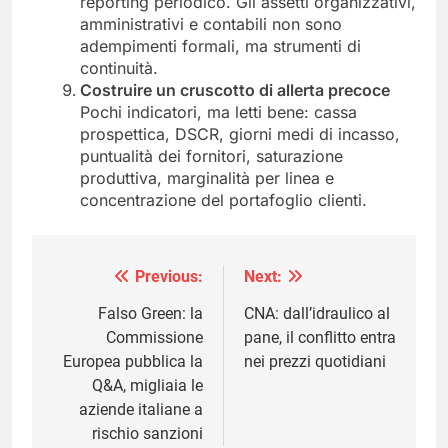
reporting periodico. Gli assetti organizzativi,
amministrativi e contabili non sono
adempimenti formali, ma strumenti di
continuità.
Costruire un cruscotto di allerta precoce
Pochi indicatori, ma letti bene: cassa
prospettica, DSCR, giorni medi di incasso,
puntualità dei fornitori, saturazione
produttiva, marginalità per linea e
concentrazione del portafoglio clienti.
Previous:
Next:
Navigazione
articoli
Falso Green: la
CNA: dall’idraulico al
Commissione
pane, il conflitto entra
Europea pubblica la
nei prezzi quotidiani
Q&A, migliaia le
aziende italiane a
rischio sanzioni