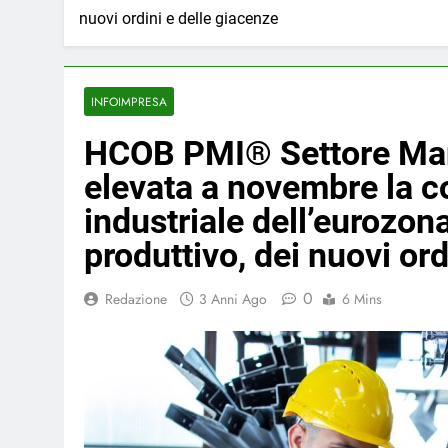
nuovi ordini e delle giacenze
INFOIMPRESA
HCOB PMI® Settore Mani
elevata a novembre la c
industriale dell’eurozona
produttivo, dei nuovi ord
0
Redazione
3 Anni Ago
6 Mins