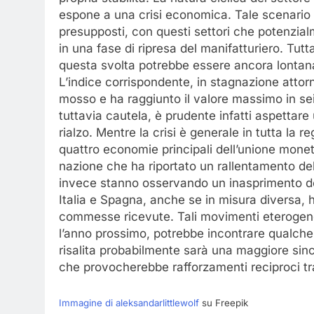
espone a una crisi economica. Tale scenario 
presupposti, con questi settori che potenzia
in una fase di ripresa del manifatturiero. Tutt
questa svolta potrebbe essere ancora lontan
L’indice corrispondente, in stagnazione attorn
mosso e ha raggiunto il valore massimo in se
tuttavia cautela, è prudente infatti aspettar
rialzo. Mentre la crisi è generale in tutta la 
quattro economie principali dell’unione monet
nazione che ha riportato un rallentamento dell
invece stanno osservando un inasprimento dell
Italia e Spagna, anche se in misura diversa, 
commesse ricevute. Tali movimenti eterogenei
l’anno prossimo, potrebbe incontrare qualche 
risalita probabilmente sarà una maggiore sincro
che provocherebbe rafforzamenti reciproci tra t
Immagine di aleksandarlittlewolf
su Freepik