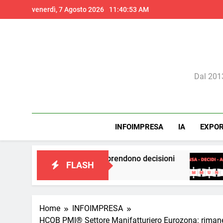
Skip
venerdì, 7 Agosto 2026
11:40:55 AM
to
content
Il 
Dal 2013
INFOIMPRESA
IA
EXPO
 in cui prendono decisioni
La teoria dei cerchi
FLASH
3 Giorni Ago
Home
INFOIMPRESA
HCOB PMI® Settore Manifatturiero Eurozona: rimane el