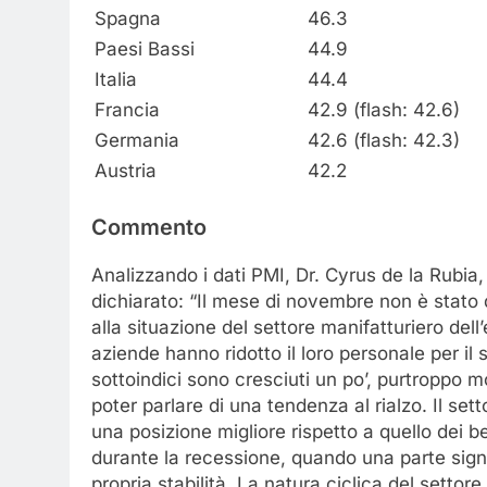
Spagna
46.3
Paesi Bassi
44.9
Italia
44.4
Francia
42.9 (flash: 42.6)
Germania
42.6 (flash: 42.3)
Austria
42.2
Commento
Analizzando i dati PMI, Dr. Cyrus de la Rub
dichiarato: “Il mese di novembre non è stato 
alla situazione del settore manifatturiero del
aziende hanno ridotto il loro personale per il
sottoindici sono cresciuti un po’, purtroppo
poter parlare di una tendenza al rialzo. Il se
una posizione migliore rispetto a quello dei b
durante la recessione, quando una parte sign
propria stabilità. La natura ciclica del settore