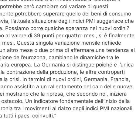
potrebbe però cambiare col variare di questi
lmente potrebbero superare quello dei beni di consumo
avia, l’attuale situazione degli indici PMI suggerisce che
a. Possiamo porre qualche speranza nei nuovi ordini?
o al valore di 39 punti per quattro mesi, si è finalmente
i mesi. Questa singola variazione mensile richiede
e un altro mese o due prima di affermare una tendenza al
regione dell’eurozona, cambiano le dinamiche tra le
aria europea. La Germania si distingue poiché è l’unica
a contrazione della produzione, le altre controparti
a crisi. In termini di nuovi ordini, Germania, Francia,
hanno assistito a un rallentamento del calo delle nuove
 mostrano che la ripresa, che secondo noi, inizierà
ostacolo. Un indicatore fondamentale dell’inizio della
nia tra i movimenti al rialzo degli indici PMI nazionali,
utti i paesi coinvolti.”