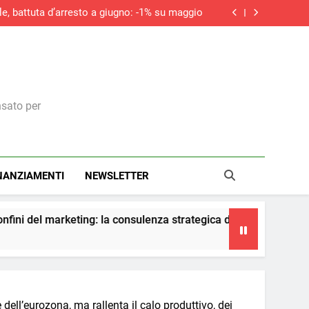
le, battuta d’arresto a giugno: -1% su maggio
do la ripresa dei nuovi ordini, si allunga la
contrazione del settore edile in Italia
ità della riforma fiscale. In una circolare i
chiarimenti dell’Agenzia
iciale non sostituirà i manager, ma cambierà il
modo in cui prendono decisioni
le, battuta d’arresto a giugno: -1% su maggio
do la ripresa dei nuovi ordini, si allunga la
contrazione del settore edile in Italia
ità della riforma fiscale. In una circolare i
chiarimenti dell’Agenzia
nsato per
NANZIAMENTI
NEWSLETTER
a consulenza strategica diventa il vero presidio di conformità e c
ll’eurozona, ma rallenta il calo produttivo, dei