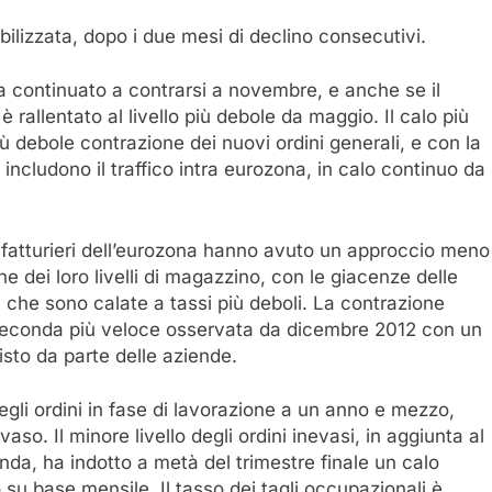
abilizzata, dopo i due mesi di declino consecutivi.
a continuato a contrarsi a novembre, e anche se il
è rallentato al livello più debole da maggio. Il calo più
ù debole contrazione dei nuovi ordini generali, e con la
 includono il traffico intra eurozona, in calo continuo da
fatturieri dell’eurozona hanno avuto un approccio meno
ne dei loro livelli di magazzino, con le giacenze delle
ti che sono calate a tassi più deboli. La contrazione
a seconda più veloce osservata da dicembre 2012 con un
uisto da parte delle aziende.
egli ordini in fase di lavorazione a un anno e mezzo,
aso. Il minore livello degli ordini inevasi, in aggiunta al
da, ha indotto a metà del trimestre finale un calo
su base mensile. Il tasso dei tagli occupazionali è