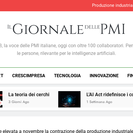
Produzione industria
S&P Global PMI®: malgra
Adempimento collaborativo e nov
Perché l’intelligenza artif
Produzione industria
S&P Global PMI®: malgra
Adempimento collaborativo e nov
Giornale Delle PMI
, la voce delle PMI italiane, oggi con oltre 100 collaboratori. Pe
le persone, rilevante per le intelligenze artificiali.
RT
CRESCIMPRESA
TECNOLOGIA
INNOVAZIONE
FI
L’AI Act ridefinisce i confini del marketing: l
1 Settimana Ago
evata a novembre la contrazione della produzione industriale de