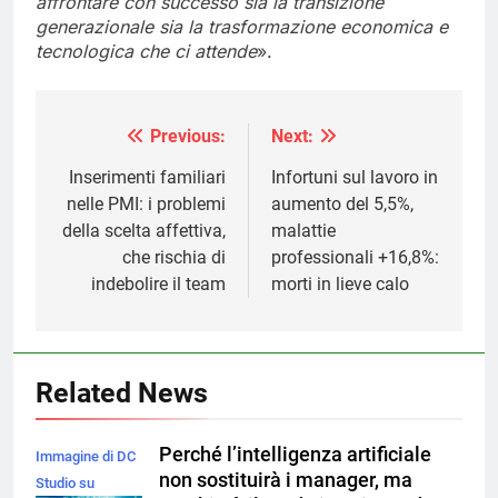
affrontare con successo sia la transizione
generazionale sia la trasformazione economica e
tecnologica che ci attende
».
Previous:
Next:
Navigazione
articoli
Inserimenti familiari
Infortuni sul lavoro in
nelle PMI: i problemi
aumento del 5,5%,
della scelta affettiva,
malattie
che rischia di
professionali +16,8%:
indebolire il team
morti in lieve calo
Related News
Perché l’intelligenza artificiale
Immagine di DC
non sostituirà i manager, ma
Studio su