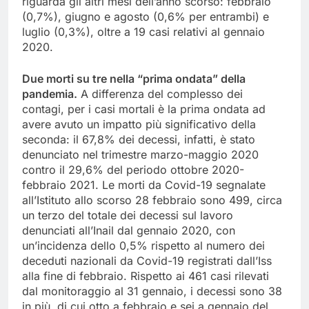
riguarda gli altri mesi dell’anno scorso: febbraio
(0,7%), giugno e agosto (0,6% per entrambi) e
luglio (0,3%), oltre a 19 casi relativi al gennaio
2020.
Due morti su tre nella “prima ondata” della
pandemia.
A differenza del complesso dei
contagi, per i casi mortali è la prima ondata ad
avere avuto un impatto più significativo della
seconda: il 67,8% dei decessi, infatti, è stato
denunciato nel trimestre marzo-maggio 2020
contro il 29,6% del periodo ottobre 2020-
febbraio 2021. Le morti da Covid-19 segnalate
all’Istituto allo scorso 28 febbraio sono 499, circa
un terzo del totale dei decessi sul lavoro
denunciati all’Inail dal gennaio 2020, con
un’incidenza dello 0,5% rispetto al numero dei
deceduti nazionali da Covid-19 registrati dall’Iss
alla fine di febbraio. Rispetto ai 461 casi rilevati
dal monitoraggio al 31 gennaio, i decessi sono 38
in più, di cui otto a febbraio e sei a gennaio del