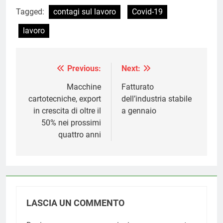
Tagged:
contagi sul lavoro
Covid-19
lavoro
Previous:
Next:
Navigazione
articoli
Macchine
Fatturato
cartotecniche, export
dell’industria stabile
in crescita di oltre il
a gennaio
50% nei prossimi
quattro anni
LASCIA UN COMMENTO