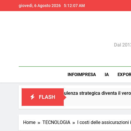
Skip
giovedì, 6 Agosto 2026
5:12:08 AM
to
content
Il 
Dal 2013
INFOIMPRESA
IA
EXPO
ng: la consulenza strategica diventa il vero presidio di conformit
FLASH
Home
TECNOLOGIA
I costi delle assicurazion