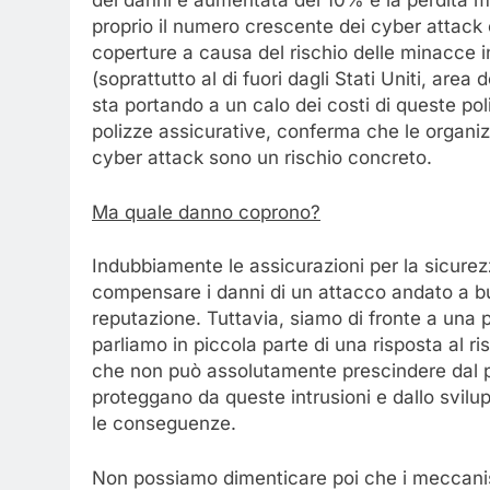
dei danni è aumentata del 10% e la perdita med
proprio il numero crescente dei cyber attack 
coperture a causa del rischio delle minacce 
(soprattutto al di fuori dagli Stati Uniti, are
sta portando a un calo dei costi di queste pol
polizze assicurative, conferma che le organ
cyber attack sono un rischio concreto.
Ma quale danno coprono?
Indubbiamente le assicurazioni per la sicurez
compensare i danni di un attacco andato a buo
reputazione. Tuttavia, siamo di fronte a una p
parliamo in piccola parte di una risposta al r
che non può assolutamente prescindere dal p
proteggano da queste intrusioni e dallo svilup
le conseguenze.
Non possiamo dimenticare poi che i meccanism