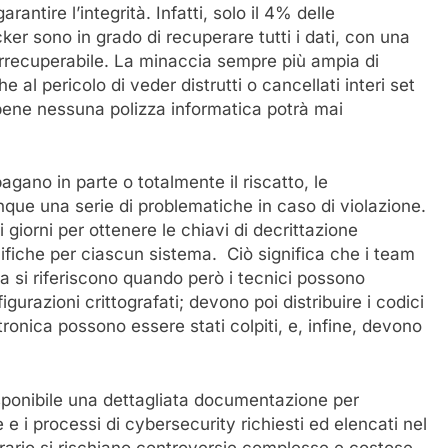
rantire l’integrità. Infatti, solo il 4% delle
ker sono in grado di recuperare tutti i dati, con una
irrecuperabile. La minaccia sempre più ampia di
 al pericolo di veder distrutti o cancellati interi set
Ebbene nessuna polizza informatica potrà mai
agano in parte o totalmente il riscatto, le
que una serie di problematiche in caso di violazione.
giorni per ottenere le chiavi di decrittazione
fiche per ciascun sistema. Ciò significa che i team
ma si riferiscono quando però i tecnici possono
urazioni crittografati; devono poi distribuire i codici
tronica possono essere stati colpiti, e, infine, devono
sponibile una dettagliata documentazione per
 e i processi di cybersecurity richiesti ed elencati nel
trario si rischiano controversie complesse e costose,