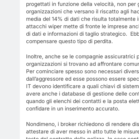
progettati in funzione della velocità, non per ga
organizzazioni che versano il riscatto agli hac
media del 14% di dati che risulta totalmente 
attacchi wiper mette di fronte le imprese anche
di dati e informazioni di taglio strategico. 
compensare questo tipo di perdita.
Inoltre, anche se le compagnie assicuratrici p
organizzazioni si trovano ad affrontare comun
Per cominciare spesso sono necessari diversi 
dall’aggressore ed esse possono essere speci
IT devono identificare a quali chiavi di siste
avere anche i database di gestione delle config
quando gli elenchi dei contatti e la posta elet
confidare in un inserimento accurato.
Nondimeno, i broker richiedono di rendere di
attestare di aver messo in atto tutte le misure
testo del contratto della polizza. In caso con