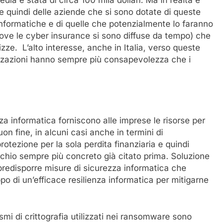
ia è stata di circa 100 mila dollari. Ma in realtà è
e quindi delle aziende che si sono dotate di queste
informatiche e di quelle che potenzialmente lo faranno
a dove le cyber insurance si sono diffuse da tempo) che
izze. L’alto interesse, anche in Italia, verso queste
izzazioni hanno sempre più consapevolezza che i
za informatica forniscono alle imprese le risorse per
n fine, in alcuni casi anche in termini di
rotezione per la sola perdita finanziaria e quindi
ischio sempre più concreto già citato prima. Soluzione
redisporre misure di sicurezza informatica che
po di un’efficace resilienza informatica per mitigarne
i di crittografia utilizzati nei ransomware sono