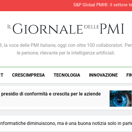
S&P Global PMI®: il settore te
S&P Global PMI®: 
Lavoro dirigenziale: pubbl
AI nelle PMI: il vero os
S&P Global PMI®: il settore te
S&P Global PMI®: 
Lavoro dirigenziale: pubbl
Giornale Delle PMI
, la voce delle PMI italiane, oggi con oltre 100 collaboratori. Pe
le persone, rilevante per le intelligenze artificiali.
RT
CRESCIMPRESA
TECNOLOGIA
INNOVAZIONE
FI
à e crescita per le aziende
PMI: l’intelligenza a
1 Settimana Ago
i informatiche diminuiscono, ma è una buona notizia solo in part