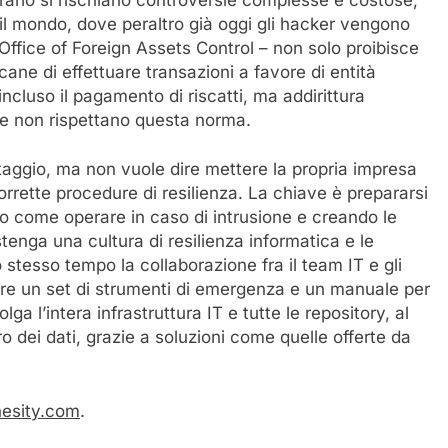
il mondo, dove peraltro già oggi gli hacker vengono
ffice of Foreign Assets Control – non solo proibisce
icane di effettuare transazioni a favore di entità
incluso il pagamento di riscatti, ma addirittura
he non rispettano questa norma.
ntaggio, ma non vuole dire mettere la propria impresa
 corrette procedure di resilienza. La chiave è prepararsi
ipo come operare in caso di intrusione e creando le
tenga una cultura di resilienza informatica e le
o stesso tempo la collaborazione fra il team IT e gli
porre un set di strumenti di emergenza e un manuale per
a l’intera infrastruttura IT e tutte le repository, al
ro dei dati, grazie a soluzioni come quelle offerte da
esity.com
.