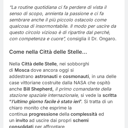
“La routine quotidiana ci fa perdere di vista il
senso di scopo, annienta la passione e ci fa
sembrare anche il più piccolo ostacolo come
qualcosa di insormontabile. Il modo per uscire da
questo circolo vizioso è di ripartire dal perché,
con competenza e cuore”,
consiglia il Dr. Ongaro.
Come nella Città delle Stelle…
Nella
Città delle Stelle
, nei sobborghi
di
Mosca
dove ancora oggi si
addestrano
astronauti
e
cosmonauti
, in una delle
case vittoriane costruite dalla NASA che ospitò
anche
Bill Shepherd,
il primo comandante della
stazione spaziale internazionale,
si vede la
scritta
“
l’ultimo giorno facile è stato ieri
”. Si tratta di un
chiaro monito che esprime la
continua
progressione
della
complessità
ed
un
invito
ad uscire dai propri
schemi
consolidati
per affrontare