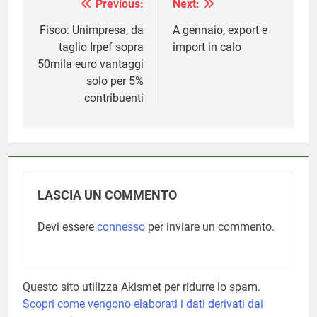
Previous:
Next:
Navigazione
articoli
Fisco: Unimpresa, da
A gennaio, export e
taglio Irpef sopra
import in calo
50mila euro vantaggi
solo per 5%
contribuenti
LASCIA UN COMMENTO
Devi essere
connesso
per inviare un commento.
Questo sito utilizza Akismet per ridurre lo spam.
Scopri come vengono elaborati i dati derivati dai