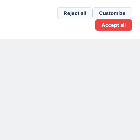
Newsletter Linkedin
Reject all
Customize
Accept all
Gruppo Linkedin
Pagina Facebook
X.com
Il Giornale delle PMI.
Disclaimer
Privacy Policy
Cookie
Testata giornalistica
registrata al Tribunale di
Milano n. 353 del 19