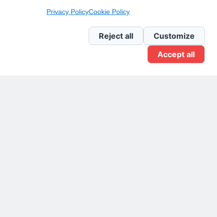
Privacy Policy
Cookie Policy
Newsletter Linkedin
Reject all
Customize
Accept all
Gruppo Linkedin
Pagina Facebook
X.com
Il Giornale delle PMI.
Disclaimer
Privacy Policy
Cookie
Testata giornalistica
registrata al Tribunale di