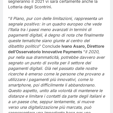
segneranno il 2021 vi sarà certamente anche la
Lotteria degli Scontrini.
“
Il Piano, pur con delle limitazioni, rappresenta un
segnale positivo: in un quadro europeo che vede
l’Italia tra i paesi meno avanzati in termini di
pagamenti digitali, è degno di nota che finalmente
queste tematiche siano giunte al centro del
dibattito politico
” Conclude
Ivano Asaro, Direttore
dell’Osservatorio Innovative Payments
“
Il 2020,
pur nella sua drammaticità, potrebbe davvero aver
segnato un punto di svolta per il settore dei
pagamenti digitali. Già nel passato dalle nostre
ricerche è emerso come le persone che provano a
utilizzare i pagamenti più innovativi, come lo
smartphone, poi difficilmente li abbandonano.
Questo aspetto, unito alla volontà di mantenere le
distanze e limitare i contatti da parte degli italiani e
a un paese che, seppur lentamente, si muove
verso una digitalizzazione più marcata, può
rappresentare una importante base per una