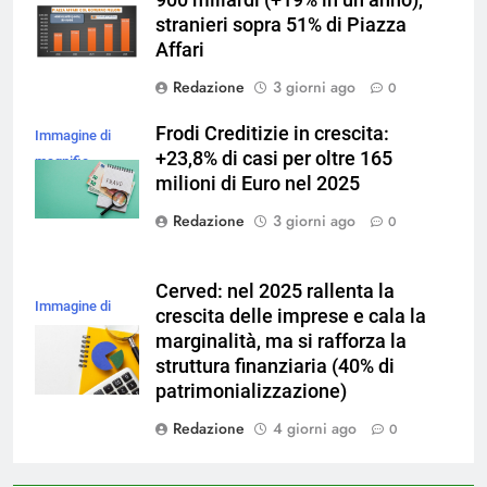
900 miliardi (+19% in un anno),
stranieri sopra 51% di Piazza
Affari
Redazione
3 giorni ago
0
Frodi Creditizie in crescita:
Immagine di
+23,8% di casi per oltre 165
magnific
milioni di Euro nel 2025
Redazione
3 giorni ago
0
Cerved: nel 2025 rallenta la
Immagine di
crescita delle imprese e cala la
magnific
marginalità, ma si rafforza la
struttura finanziaria (40% di
patrimonializzazione)
Redazione
4 giorni ago
0