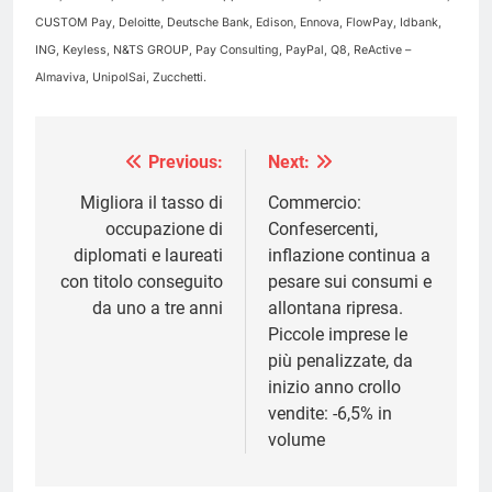
CUSTOM Pay, Deloitte, Deutsche Bank, Edison, Ennova, FlowPay, Idbank,
ING, Keyless, N&TS GROUP, Pay Consulting, PayPal, Q8, ReActive –
Almaviva, UnipolSai, Zucchetti.
Previous:
Next:
Navigazione
articoli
Migliora il tasso di
Commercio:
occupazione di
Confesercenti,
diplomati e laureati
inflazione continua a
con titolo conseguito
pesare sui consumi e
da uno a tre anni
allontana ripresa.
Piccole imprese le
più penalizzate, da
inizio anno crollo
vendite: -6,5% in
volume