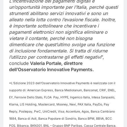
L’incentivazione dei pagamenti digitali è
un’opportunità importante per l’Italia, perché questi
strumenti abilitano servizi innovativi e sono un
alleato nella lotta contro l’evasione fiscale. Inoltre,
è importante sottolineare che incentivare i
pagamenti elettronici non significa eliminare o
vietare il contante, perché non bisogna
dimenticare che quest’ultimo svolge una funzione
di inclusione fondamentale. Si tratta di ridurne
l’utilizzo per contrastarne gli effetti negativi
”,
conclude
Valeria Portale, direttore
dell’Osservatorio Innovative Payments.
*L’Edizione 2023 dell’Osservatorio Innovative Payments è realizzata con il
supporto di: American Express, Banca Mediolanum, Bancomat, CRIF, ENEL,
EY, Ferrovie Dello Stato, FLOA Pay, HYPE, Ingenico Italia, Intesa Sanpaolo,
Klarna, LIS Holding, Mastercard, Mooney, Nexi, PAX Italia, PayDo, Pay
Reply, Postepay, PwC, UniCredit, Visa; Accenture, Agos, Banca Cambiano
1884, Banca di Asti, Banca Popolare di Sondrio, Banco BPM, BBVA, BCC
POS, Bibanca, BKN301, BNL – Gruppo BNP Paribas, Cassa Centrale Banca,