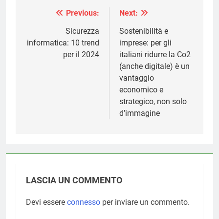
Previous:
Next:
Navigazione
articoli
Sicurezza
Sostenibilità e
informatica: 10 trend
imprese: per gli
per il 2024
italiani ridurre la Co2
(anche digitale) è un
vantaggio
economico e
strategico, non solo
d’immagine
LASCIA UN COMMENTO
Devi essere
connesso
per inviare un commento.