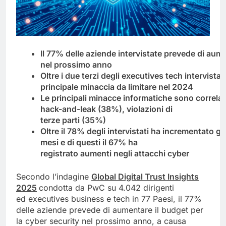
Il
77%
delle
aziende
intervistate
prevede
di
aume
nel
prossimo
anno
Oltre
i
due
terzi
degli
executives
tech
intervistati
principale minaccia
da limitare nel 2024
Le
principali
minacce
informatiche
sono
correla
hack-and-leak
(38%), violazioni di
terze
parti (35%)
Oltre
il
78%
degli
intervistati
ha
incrementato
gli
mesi e
di questi il
67%
ha
registrato
aumenti negli
attacchi cyber
Secondo l’indagine
Global Digital Trust Insights
2025
condotta da PwC su 4.042 dirigenti
ed executives business e tech in 77 Paesi, il 77%
delle aziende prevede di aumentare il budget per
la cyber security nel prossimo anno, a causa