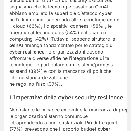
poiché due terzi (67%) dei security executives
segnalano che le tecnologie basate su GenAI
abbiano ampliato la superficie d’attacco cyber
nell’ultimo anno, superando altre tecnologie come
il cloud (66%), i dispositivi connessi (58%), le
operational technologies (54%) e il quantum
computing (42%). Tuttavia, sebbene sfruttare la
GenAI
rimanga fondamentale per le strategie di
cyber resilience
, le organizzazioni devono
affrontare diverse sfide nell’integrazione di tali
tecnologie, in particolare con i sistemi/processi
esistenti (39%) e con la mancanza di politiche
interne standardizzate che
ne regolino l’uso (37%).
L’imperativo
della
cyber
security
resilience
Nonostante le minacce evidenti e la mancanza di prepar
le organizzazioni stanno comunque
intraprendendo azioni sostanziali. Più di tre quarti
(77%) prevedono che il proprio budget
cyber