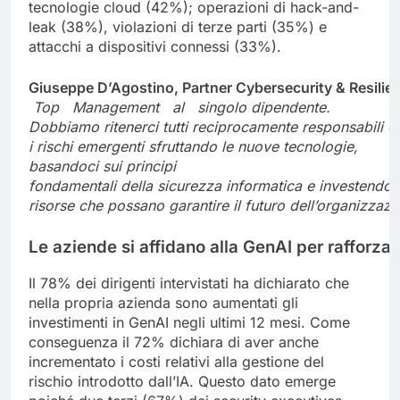
tecnologie cloud (42%); operazioni di hack-and-
leak (38%), violazioni di terze parti (35%) e
attacchi a dispositivi connessi (33%).
Giuseppe
D’Agostino,
Partner
Cybersecurity
&
Resilie
Top
Management
al
singolo
dipendente.
Dobbiamo
ritenerci
tutti
reciprocamente
responsabili
e
i rischi emergenti sfruttando le nuove tecnologie,
basandoci sui principi
fondamentali
della
sicurezza
informatica
e
investendo
risorse
che
possano
garantire
il
futuro
dell’organizzazi
Le
aziende
si
affidano
alla
GenAI
per
rafforzar
Il 78% dei dirigenti intervistati ha dichiarato che
nella propria azienda sono aumentati gli
investimenti in GenAI negli ultimi 12 mesi. Come
conseguenza il 72% dichiara di aver anche
incrementato i costi relativi alla gestione del
rischio introdotto dall’IA. Questo dato emerge