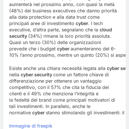
aumenterà nel prossimo anno, con quasi la metà
(48%) dei business executives che danno priorità
alla data protection e alla data trust come
principali aree di investimento
cyber
. I tech
executive, d’altra parte, segnalano che la
cloud
security
(34%) rimane la loro priorità assoluta.
Quasi un terzo (30%) delle organizzazioni
prevede che i budget
cyber
aumenteranno del 6-
10% l’anno prossimo, mentre un quinto (20%) si aspett
Esiste anche una chiara necessità legata alla
cyber
sec
nella
cyber security
come un fattore chiave di
differenziazione per ottenere un vantaggio
competitivo, con il 57% che cita la fiducia dei
clienti e il 49% che menziona l’integrità e
la fedeltà del brand come principali motivatori di
tali investimenti. In parallelo, anche le
normative
cyber
stanno stimolando gli investimenti: il
Immagine di freepik