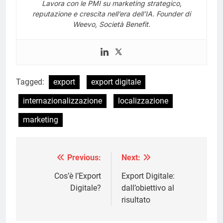
Lavora con le PMI su marketing strategico,
reputazione e crescita nell’era dell’IA. Founder di
Weevo, Società Benefit.
Tagged:
export
export digitale
internazionalizzazione
localizzazione
marketing
Previous:
Next:
Navigazione
articoli
Cos’è l’Export
Export Digitale:
Digitale?
dall’obiettivo al
risultato