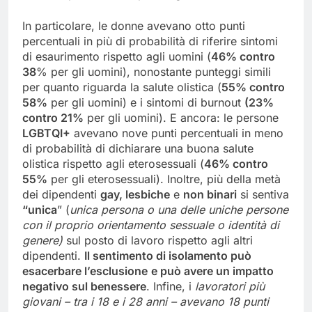
In particolare, le donne avevano otto punti
percentuali in più di probabilità di riferire sintomi
di esaurimento rispetto agli uomini (
46% contro
38
% per gli uomini), nonostante punteggi simili
per quanto riguarda la salute olistica (
55% contro
58%
per gli uomini) e i sintomi di burnout
(23%
contro 21%
per gli uomini). E ancora: le persone
LGBTQI+
avevano nove punti percentuali in meno
di probabilità di dichiarare una buona salute
olistica rispetto agli eterosessuali (
46% contro
55%
per gli eterosessuali). Inoltre, più della metà
dei dipendenti
gay, lesbiche
e
non binari
si sentiva
“unica
” (
unica persona o una delle uniche persone
con il proprio orientamento sessuale o identità di
genere)
sul posto di lavoro rispetto agli altri
dipendenti.
Il sentimento di isolamento può
esacerbare l’esclusione
e può avere un impatto
negativo sul benessere
. Infine, i
lavoratori più
giovani – tra i 18 e i 28 anni – avevano 18 punti