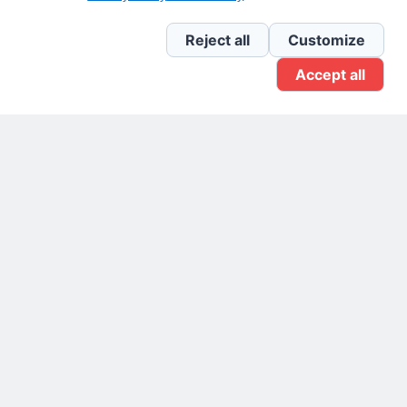
Newsletter Linkedin
Reject all
Customize
Accept all
Gruppo Linkedin
Pagina Facebook
X.com
Il Giornale delle PMI.
Disclaimer
Privacy Policy
Cookie
Testata giornalistica
registrata al Tribunale di
Milano n. 353 del 19