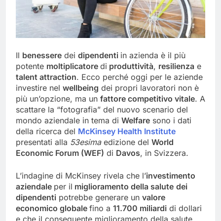
Il
benessere
dei
dipendenti
in azienda è il più
potente
moltiplicatore
di
produttività
,
resilienza
e
talent attraction
. Ecco perché oggi per le aziende
investire nel
wellbeing
dei propri lavoratori non è
più un’opzione, ma un
fattore competitivo vitale
. A
scattare la “fotografia” del nuovo scenario del
mondo aziendale in tema di
Welfare
sono i dati
della ricerca del
McKinsey Health Institute
presentati alla
53esima
edizione del
World
Economic Forum (WEF)
di
Davos
, in Svizzera.
L’indagine di McKinsey rivela che l’
investimento
aziendale
per il
miglioramento della salute
dei
dipendenti
potrebbe generare un
valore
economico globale
fino a
11.700 miliardi
di dollari
e che il conseguente miglioramento della salute