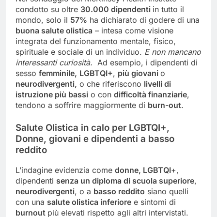
condotto su oltre
30.000 dipendenti
in tutto il
mondo, solo il
57%
ha dichiarato di godere di una
buona salute olistica
– intesa come visione
integrata del funzionamento mentale, fisico,
spirituale e sociale di un individuo.
E non mancano
interessanti curiosità.
Ad esempio, i dipendenti di
sesso
femminile,
LGBTQI+
,
più giovani
o
neurodivergenti,
o che riferiscono
livelli di
istruzione più bassi
o con
difficoltà finanziarie
,
tendono a soffrire maggiormente di
burn-out
.
Salute Olistica in calo per LGBTQI+,
Donne, giovani e dipendenti a basso
reddito
L’indagine evidenzia come
donne, LGBTQI
+,
dipendenti
senza un diploma di scuola superiore
,
neurodivergenti
, o a
basso reddito
siano quelli
con una
salute olistica inferiore
e sintomi di
burnout
più elevati rispetto agli altri intervistati.