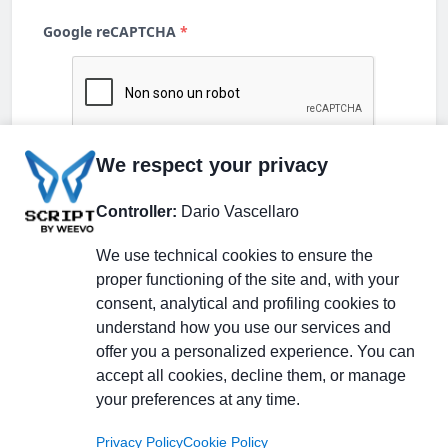
We respect your privacy
Controller:
Dario Vascellaro
We use technical cookies to ensure the
proper functioning of the site and, with your
consent, analytical and profiling cookies to
understand how you use our services and
Partecipa alla discussione
offer you a personalized experience. You can
accept all cookies, decline them, or manage
your preferences at any time.
Pagina Linkedin
Privacy Policy
Cookie Policy