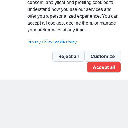
consent, analytical and profiling cookies to
understand how you use our services and
Partecipa alla discussione
offer you a personalized experience. You can
accept all cookies, decline them, or manage
your preferences at any time.
Pagina Linkedin
Privacy Policy
Cookie Policy
Newsletter Linkedin
Reject all
Customize
Accept all
Gruppo Linkedin
Pagina Facebook
X.com