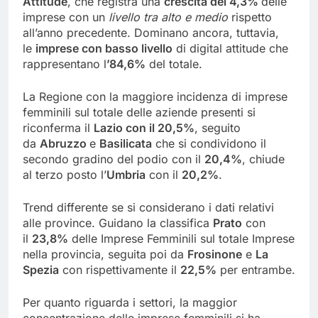
Attitude
, che registra una
crescita del 4,3%
delle
imprese con un
livello tra alto e medio
rispetto
all’anno precedente. Dominano ancora, tuttavia,
le
imprese con basso livello
di digital attitude che
rappresentano l
’84,6%
del totale.
La Regione con la maggiore incidenza di imprese
femminili sul totale delle aziende presenti si
riconferma il
Lazio con il 20,5%
, seguito
da
Abruzzo
e
Basilicata
che si condividono il
secondo gradino del podio con il
20,4%
, chiude
al terzo posto l’
Umbria
con il
20,2%
.
Trend differente se si considerano i dati relativi
alle province. Guidano la classifica
Prato
con
il
23,8%
delle Imprese Femminili sul totale Imprese
nella provincia, seguita poi da
Frosinone
e
La
Spezia
con rispettivamente il
22,5%
per entrambe.
Per quanto riguarda i settori, la maggior