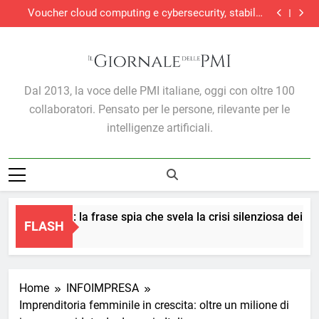
Nuove rotte nel Mediterraneo: come sta cambiando
Skip
l’export delle PMI italiane
Voucher cloud computing e cybersecurity, stabiliti
to
termini e modalità di presentazione delle domande
Le imprese esportano di più e trovano meno credito
CGIA, caro carburanti: 1,1 miliardi in più al mese
content
Nuove rotte nel Mediterraneo: come sta cambiando
l’export delle PMI italiane
Voucher cloud computing e cybersecurity, stabiliti
termini e modalità di presentazione delle domande
Le imprese esportano di più e trovano meno credito
Il Giornale Delle PMI
Dal 2013, la voce delle PMI italiane, oggi con oltre 100
collaboratori. Pensato per le persone, rilevante per le
intelligenze artificiali.
à in ferie?»: la frase spia che svela la crisi silenziosa dei mana
FLASH
go
Home
INFOIMPRESA
Imprenditoria femminile in crescita: oltre un milione di