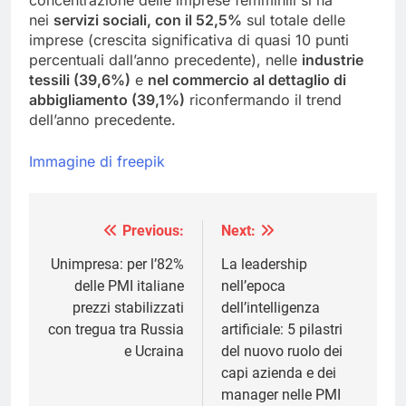
concentrazione delle imprese femminili si ha
nei
servizi sociali, con il 52,5%
sul totale delle
imprese (crescita significativa di quasi 10 punti
percentuali dall’anno precedente), nelle
industrie
tessili (39,6%)
e
nel commercio al dettaglio di
abbigliamento (39,1%)
riconfermando il trend
dell’anno precedente.
Immagine di freepik
Previous:
Next:
Navigazione
articoli
Unimpresa: per l’82%
La leadership
delle PMI italiane
nell’epoca
prezzi stabilizzati
dell’intelligenza
con tregua tra Russia
artificiale: 5 pilastri
e Ucraina
del nuovo ruolo dei
capi azienda e dei
manager nelle PMI