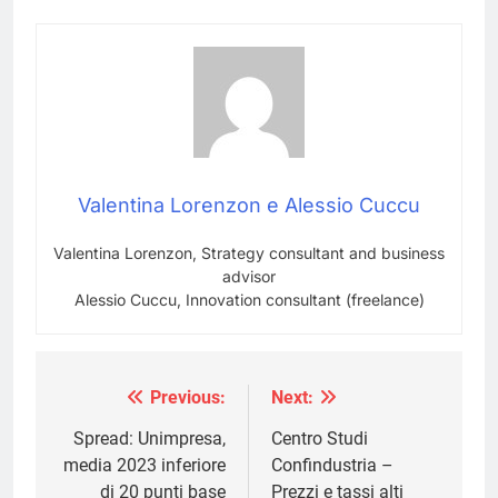
Immagine di svstudioart
su Freepik
Valentina Lorenzon e Alessio Cuccu
Valentina Lorenzon, Strategy consultant and business
advisor
Alessio Cuccu, Innovation consultant (freelance)
Previous:
Next:
Navigazione
articoli
Spread: Unimpresa,
Centro Studi
media 2023 inferiore
Confindustria –