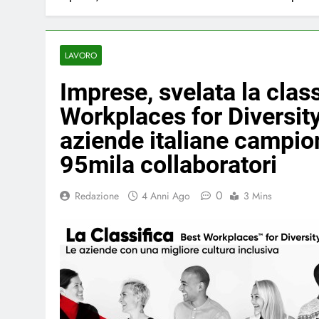
LAVORO
Imprese, svelata la clas
Workplaces for Diversity
aziende italiane campio
95mila collaboratori
0
Redazione
4 Anni Ago
3 Mins