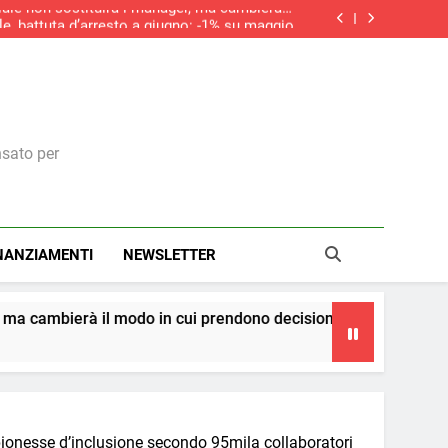
iciale non sostituirà i manager, ma cambierà il
modo in cui prendono decisioni
le, battuta d’arresto a giugno: -1% su maggio
do la ripresa dei nuovi ordini, si allunga la
contrazione del settore edile in Italia
aliere della Repubblica: il riconoscimento a
una visione italiana del marketing
iciale non sostituirà i manager, ma cambierà il
modo in cui prendono decisioni
le, battuta d’arresto a giugno: -1% su maggio
do la ripresa dei nuovi ordini, si allunga la
contrazione del settore edile in Italia
nsato per
NANZIAMENTI
NEWSLETTER
odo in cui prendono decisioni
La teoria dei cer
4 Giorni Ago
mpionesse d’inclusione secondo 95mila collaboratori