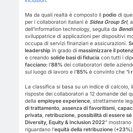
inclusion
.
Ma da quali realtà è composto il
podio
di que
per i collaboratori italiani è
Sidea Group Srl
, 
dell’information technology, seguita da
Bendi
sviluppatrice di applicazioni per dispositivi m
occupa di servizi finanziari e assicurazioni.
S
leadership
in grado di
massimizzare il poten
e creando
solide basi di fiducia
con tutti i di
facciano:
l’
88%
dei collaboratori delle aziend
sul luogo di lavoro e l’
85%
è convinto che “
i 
La classifica si basa su un indice di calcolo, i
risposte dei collaboratori a 12 domande del q
della
employee experience
, strettamente leg
di trattamento
,
assenza di favoritismi
,
capaci
privata
,
retribuzione
,
possibilità di essere sé
Diversity, Equity & Inclusion 2022
”
mostrano l
riguardano l’
equità della retribuzione
(
+23%
)