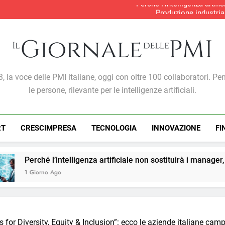
Perché l’intelligenza artif
Produzione industria
S&P Global PMI®: malgra
Gabriele Carboni nominato Cav
Perché l’intelligenza artif
Produzione industria
S&P Global PMI®: malgra
Giornale Delle PMI
, la voce delle PMI italiane, oggi con oltre 100 collaboratori. Pe
le persone, rilevante per le intelligenze artificiali.
RT
CRESCIMPRESA
TECNOLOGIA
INNOVAZIONE
FI
elligenza artificiale non sostituirà i manager, ma cambierà il m
s for Diversity, Equity & Inclusion”: ecco le aziende italiane ca