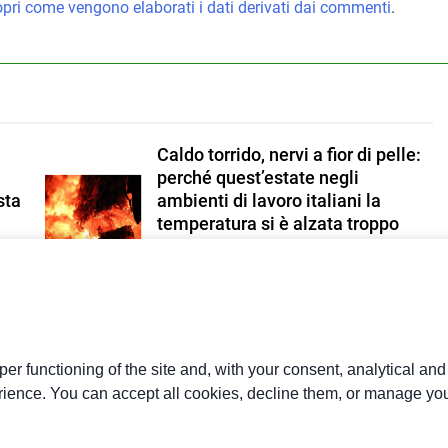
pri come vengono elaborati i dati derivati dai commenti
.
Caldo torrido, nervi a fior di pelle:
perché quest’estate negli
sta
ambienti di lavoro italiani la
temperatura si è alzata troppo
Redazione
1 Giorno Ago
0
Lavoro, +707mila occupati in
to
cinque anni: boom di contratti
stabili e over 55, ma la corsa
rallenta
er functioning of the site and, with your consent, analytical an
rience. You can accept all cookies, decline them, or manage you
Redazione
3 Giorni Ago
0