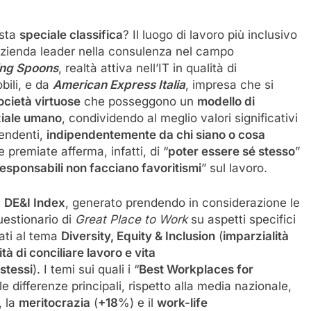
sta
speciale classifica
? Il luogo di lavoro più inclusivo
azienda leader nella consulenza nel campo
ng Spoons
, realtà attiva nell’IT in qualità di
obili, e da
American Express Italia
, impresa che si
ocietà virtuose
che posseggono un
modello di
ziale umano
, condividendo al meglio valori significativi
pendenti,
indipendentemente da chi siano o cosa
e premiate afferma, infatti, di “
poter essere sé stesso
”
responsabili non facciano favoritismi
” sul lavoro.
l
DE&I Index
, generato prendendo in considerazione le
uestionario di
Great Place to Work
su aspetti specifici
ati al tema
Diversity, Equity & Inclusion
(
imparzialità
tà di conciliare lavoro e vita
 stessi
). I temi sui quali i “
Best Workplaces for
e differenze principali, rispetto alla media nazionale,
, la
meritocrazia
(
+18
%) e il
work-life