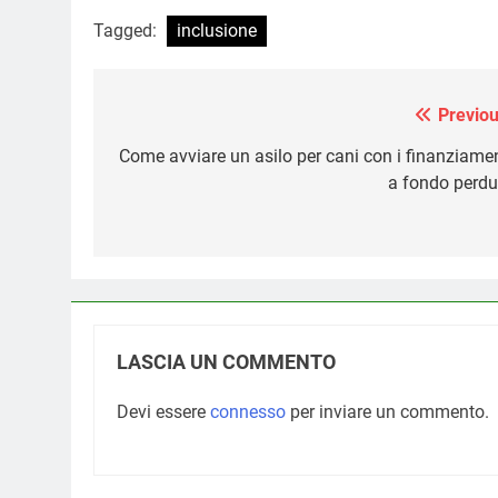
Tagged:
inclusione
Previou
Navigazione
articoli
Come avviare un asilo per cani con i finanziamen
a fondo perdu
LASCIA UN COMMENTO
Devi essere
connesso
per inviare un commento.