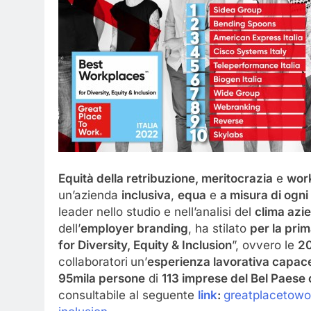
Equità della retribuzione, meritocrazia
e
work
un’azienda
inclusiva
,
equa
e
a misura di ogni
leader nello studio e nell’analisi del
clima azi
dell’
employer branding
, ha stilato
per la prim
for
Diversity, Equity & Inclusion
”, ovvero
le
20
collaboratori
un’
esperienza lavorativa capace 
95mila persone
di
113 imprese del Bel Paese
consultabile al seguente
link
:
greatplacetowor