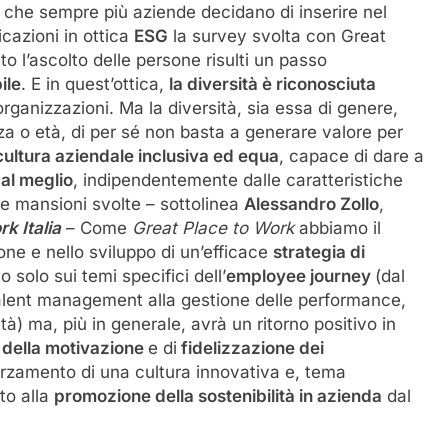
i che sempre più aziende decidano di inserire nel
cazioni in ottica
ESG
la survey svolta con Great
 l’ascolto delle persone risulti un passo
ile
. E in quest’ottica,
la diversità è riconosciuta
rganizzazioni. Ma la diversità, sia essa di genere,
a o età, di per sé non basta a generare valore per
cultura aziendale inclusiva ed equa
, capace di dare a
 al meglio
, indipendentemente dalle caratteristiche
lle mansioni svolte – sottolinea
Alessandro Zollo
,
k Italia
– Come
Great Place to Work
abbiamo il
one e nello sviluppo di un’efficace
strategia di
 solo sui temi specifici dell’
employee journey
(dal
 talent management alla gestione delle performance,
lità) ma, più in generale, avrà un ritorno positivo in
 della motivazione
e di
fidelizzazione dei
forzamento di una cultura innovativa e, tema
to alla
promozione della sostenibilità in azienda
dal