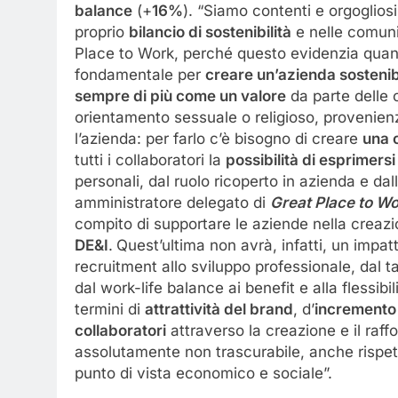
balance
(+
16%
). “Siamo contenti e orgoglios
proprio
bilancio di sostenibilità
e nelle comuni
Place to Work, perché questo evidenzia quanto
fondamentale per
creare un’azienda sostenib
sempre di più come un valore
da parte delle o
orientamento sessuale o religioso, provenienz
l’azienda: per farlo c’è bisogno di creare
una 
tutti i collaboratori la
possibilità di esprimersi
personali, dal ruolo ricoperto in azienda e da
amministratore delegato di
Great Place to Wor
compito di supportare le aziende nella creazi
DE&I
.
Quest’ultima non avrà, infatti, un impatto
recruitment allo sviluppo professionale, dal
dal work-life balance ai benefit e alla flessibi
termini di
attrattività del brand
, d’
incremento
collaboratori
attraverso la creazione e il raf
assolutamente non trascurabile, anche rispet
punto di vista economico e sociale”.