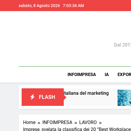
Skip
sabato, 8 Agosto 2026
7:03:37 AM
to
content
Il 
Dal 2013
INFOIMPRESA
IA
EXPO
na visione italiana del marketing
Perché l’int
FLASH
1 Giorno Ago
Home
INFOIMPRESA
LAVORO
Imprese, svelata la classifica dei 20 “Best Workplace