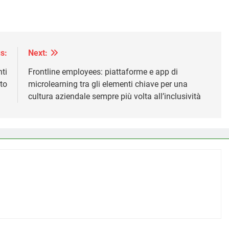
s:
Next:
ti
Frontline employees: piattaforme e app di
to
microlearning tra gli elementi chiave per una
cultura aziendale sempre più volta all’inclusività