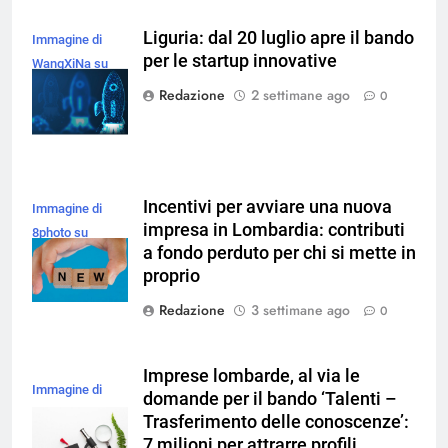
Liguria: dal 20 luglio apre il bando
Immagine di
per le startup innovative
WangXiNa su
Magnific
Redazione
2 settimane ago
0
Incentivi per avviare una nuova
Immagine di
impresa in Lombardia: contributi
8photo su
a fondo perduto per chi si mette in
Magnific
proprio
Redazione
3 settimane ago
0
Imprese lombarde, al via le
Immagine di
domande per il bando ‘Talenti –
magnific
Trasferimento delle conoscenze’:
7 milioni per attrarre profili