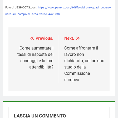
Foto di JESHOOTS.com:
https://www.pexels.com/it-it/foto/drone-quadricottero-
nero-sul-campo-di-erba-verde-442589/
Previous:
Next:
Navigazione
articoli
Come aumentare i
Come affrontare il
tassi di risposta dei
lavoro non
sondaggi e la loro
dichiarato, online uno
attendibilità?
studio della
Commissione
europea
LASCIA UN COMMENTO