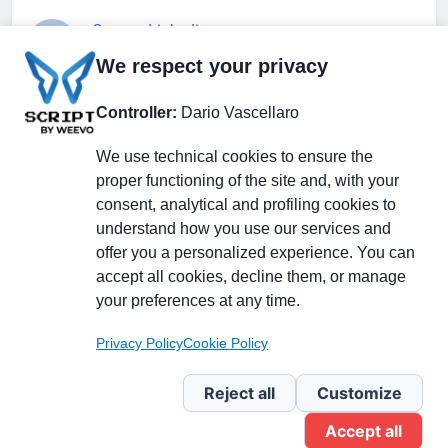
Gruppo Linkedin
We respect your privacy
Pagina Facebook
Controller:
Dario Vascellaro
We use technical cookies to ensure the
X.com
proper functioning of the site and, with your
consent, analytical and profiling cookies to
understand how you use our services and
offer you a personalized experience. You can
accept all cookies, decline them, or manage
Il Giornale delle PMI.
Disclaimer
Privacy Policy
Cookie
your preferences at any time.
Testata giornalistica
registrata al Tribunale di
Privacy Policy
Cookie Policy
Milano n. 353 del 19
novembre 2013 Powered By
Reject all
Customize
.
BlazeThemes
Accept all