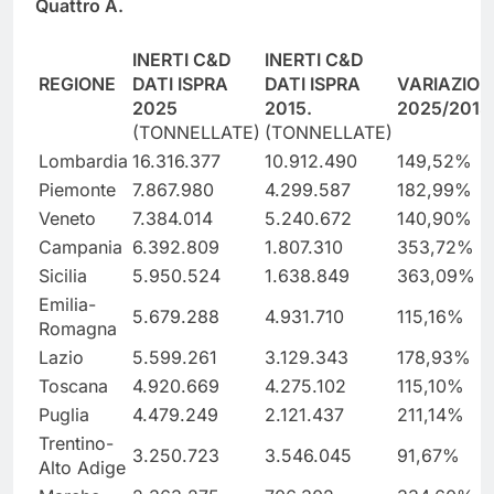
Quattro A.
INERTI C&D
INERTI C&D
REGIONE
DATI ISPRA
DATI ISPRA
VARIAZION
2025
2015.
2025/2015
(TONNELLATE)
(TONNELLATE)
Lombardia
16.316.377
10.912.490
149,52%
Piemonte
7.867.980
4.299.587
182,99%
Veneto
7.384.014
5.240.672
140,90%
Campania
6.392.809
1.807.310
353,72%
Sicilia
5.950.524
1.638.849
363,09%
Emilia-
5.679.288
4.931.710
115,16%
Romagna
Lazio
5.599.261
3.129.343
178,93%
Toscana
4.920.669
4.275.102
115,10%
Puglia
4.479.249
2.121.437
211,14%
Trentino-
3.250.723
3.546.045
91,67%
Alto Adige