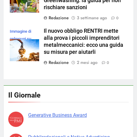
Greenwashing: la guida per non
rischiare sanzioni
Redazione
3 settimane ago
0
Il nuovo obbligo RENTRI mette
Immagine di
alla prova i piccoli imprenditori
onlyyouqj su
metalmeccanici: ecco una guida
Magnific
su misura per aiutarli
Redazione
2 mesi ago
0
Il Giornale
Generative Business Award