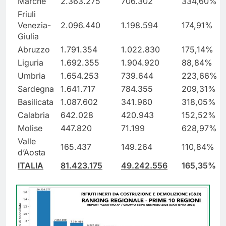
Marche
2.363.275
706.302
334,60%
Friuli
Venezia-
2.096.440
1.198.594
174,91%
Giulia
Abruzzo
1.791.354
1.022.830
175,14%
Liguria
1.692.355
1.904.920
88,84%
Umbria
1.654.253
739.644
223,66%
Sardegna
1.641.717
784.355
209,31%
Basilicata
1.087.602
341.960
318,05%
Calabria
642.028
420.943
152,52%
Molise
447.820
71.199
628,97%
Valle
165.437
149.264
110,84%
d’Aosta
ITALIA
81.423.175
49.242.556
165,35%