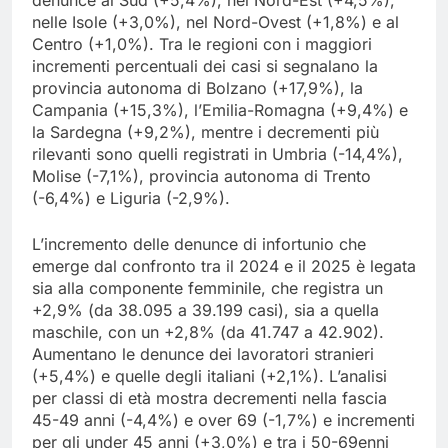
denunce al Sud (+5,4%), nel Nord-Est (+4,5%),
nelle Isole (+3,0%), nel Nord-Ovest (+1,8%) e al
Centro (+1,0%). Tra le regioni con i maggiori
incrementi percentuali dei casi si segnalano la
provincia autonoma di Bolzano (+17,9%), la
Campania (+15,3%), l’Emilia-Romagna (+9,4%) e
la Sardegna (+9,2%), mentre i decrementi più
rilevanti sono quelli registrati in Umbria (-14,4%),
Molise (-7,1%), provincia autonoma di Trento
(-6,4%) e Liguria (-2,9%).
L’incremento delle denunce di infortunio che
emerge dal confronto tra il 2024 e il 2025 è legata
sia alla componente femminile, che registra un
+2,9% (da 38.095 a 39.199 casi), sia a quella
maschile, con un +2,8% (da 41.747 a 42.902).
Aumentano le denunce dei lavoratori stranieri
(+5,4%) e quelle degli italiani (+2,1%). L’analisi
per classi di età mostra decrementi nella fascia
45-49 anni (-4,4%) e over 69 (-1,7%) e incrementi
per gli under 45 anni (+3,0%) e tra i 50-69enni