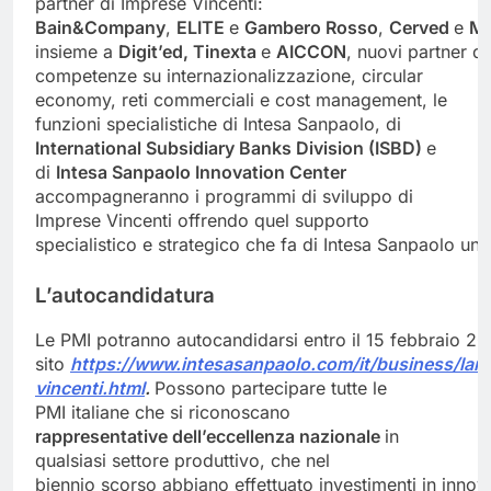
partner di Imprese Vincenti:
Bain&Company
,
ELITE
e
Gambero
Rosso
,
Cerved
e
Mi
insieme a
Digit’ed,
Tinexta
e
AICCON
, nuovi partner de
competenze su internazionalizzazione, circular
economy, reti commerciali e cost management, le
funzioni specialistiche di Intesa Sanpaolo, di
International Subsidiary Banks Division (ISBD)
e
di
Intesa Sanpaolo Innovation Center
accompagneranno i programmi di sviluppo di
Imprese Vincenti offrendo quel supporto
specialistico e strategico che fa di Intesa Sanpaolo un 
L’autocandidatura
Le PMI potranno autocandidarsi entro il 15 febbraio 20
sito
https://www.intesasanpaolo.com/it/business/lan
vincenti.html
.
Possono partecipare tutte le
PMI italiane che si riconoscano
rappresentative
dell’eccellenza nazionale
in
qualsiasi settore produttivo, che nel
biennio scorso abbiano effettuato investimenti in innova