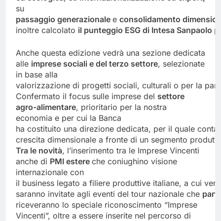
su
passaggio
generazionale
e
consolidamento
dimension
inoltre calcolato
il
punteggio
ESG
di
Intesa
Sanpaolo
pe
Anche questa edizione vedrà una sezione dedicata
alle
imprese
sociali e del
terzo settore
, selezionate
in base alla
valorizzazione di progetti sociali, culturali o per la pari
Confermato il focus sulle imprese del
settore
agro-alimentare
, prioritario per la nostra
economia e per cui la Banca
ha costituito una direzione dedicata, per il quale conta
crescita dimensionale a fronte di un segmento produtti
Tra le novità
, l’inserimento tra le Imprese Vincenti
anche di
PMI
estere
che coniughino visione
internazionale con
il business legato a filiere produttive italiane, a cui v
saranno invitate agli eventi del tour nazionale che
parti
riceveranno lo speciale riconoscimento “Imprese
Vincenti”, oltre a essere inserite nel percorso di