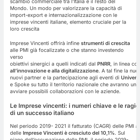
scambio commerciale tra l’Italia e il resto del
Mondo. Un modo per valorizzare la capacità di
import-export e internazionalizzazione con le
imprese vincenti italiane, elemento cruciale per la
loro crescita
Imprese Vincenti offrirà infine
strumenti di crescita
alle PMI già focalizzate o che stanno investendo
verso
obiettivi sinergici a quelli indicati dal
PNRR
, in linea co
all’innovazione
e
alla
digitalizzazione
. A tal fine la n
nuovi partner e la partecipazione agli eventi di
Univers
e Spoke su tutto il territorio nazionale che avranno un
avviare possibili collaborazioni con le aziende.
Le
Imprese
vincenti:
i
numeri
chiave
e
le
ragio
di
un successo
italiano
Nel periodo 2019- 2021 il fatturato (CAGR) delle PMI a 
delle
Imprese
Vincenti è cresciuto del 10,1%
. Sul
piano dell’occupazione delle PMI, il periodo 2019-