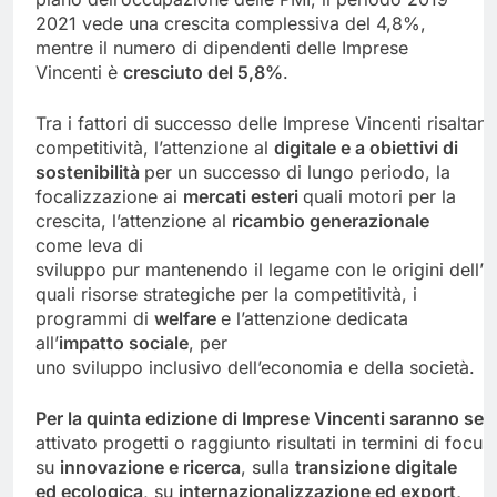
2021 vede una crescita complessiva del 4,8%,
mentre il numero di dipendenti delle Imprese
Vincenti è
cresciuto
del
5,8%
.
Tra i fattori di successo delle Imprese Vincenti risaltan
competitività, l’attenzione al
digitale e a obiettivi di
sostenibilità
per un successo di lungo periodo, la
focalizzazione ai
mercati esteri
quali motori per la
crescita, l’attenzione al
ricambio generazionale
come leva di
sviluppo pur mantenendo il legame con le origini dell’i
quali risorse strategiche per la competitività, i
programmi di
welfare
e l’attenzione dedicata
all’
impatto sociale
, per
uno sviluppo inclusivo dell’economia e della società.
Per
la
quinta
edizione
di
Imprese
Vincenti
saranno
sel
attivato progetti o raggiunto risultati in termini di focus
su
innovazione e ricerca
, sulla
transizione digitale
ed ecologica
, su
internazionalizzazione ed export,