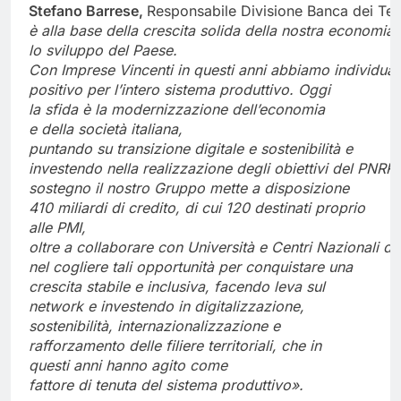
Stefano
Barrese,
Responsabile Divisione Banca dei Terr
è
alla
base
della
crescita
solida
della
nostra
economia
lo
sviluppo
del Paese.
Con
Imprese
Vincenti
in
questi
anni
abbiamo
individua
positivo per l’intero sistema produttivo.
Oggi
la
sfida è
la modernizzazione dell’economia
e
della società italiana,
puntando
su
transizione
digitale
e
sostenibilità
e
investendo
nella
realizzazione
degli
obiettivi
del
PNRR,
sostegno il
nostro Gruppo mette a disposizione
410 miliardi di credito, di
cui
120 destinati
proprio
alle
PMI,
oltre
a
collaborare
con
Università
e
Centri
Nazionali
di
nel cogliere tali opportunità per conquistare una
crescita stabile e inclusiva, facendo leva sul
network e investendo
in digitalizzazione,
sostenibilità, internazionalizzazione e
rafforzamento delle filiere territoriali, che
in
questi
anni
hanno
agito come
fattore
di
tenuta
del
sistema
produttivo».