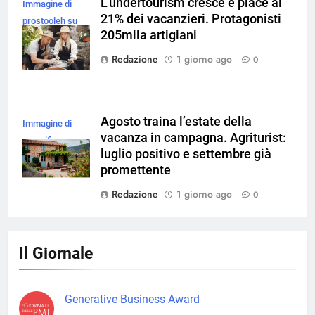
L’undertourism cresce e piace al
Immagine di
21% dei vacanzieri. Protagonisti
prostooleh su
205mila artigiani
Magnific
Redazione
1 giorno ago
0
Agosto traina l’estate della
Immagine di
vacanza in campagna. Agriturist:
magnific
luglio positivo e settembre già
promettente
Redazione
1 giorno ago
0
Il Giornale
Generative Business Award