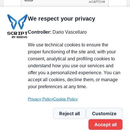
We respect your privacy
Controller:
Dario Vascellaro
We use technical cookies to ensure the
proper functioning of the site and, with your
consent, analytical and profiling cookies to
understand how you use our services and
Partecipa alla discussione
offer you a personalized experience. You can
accept all cookies, decline them, or manage
your preferences at any time.
Pagina Linkedin
Privacy Policy
Cookie Policy
Newsletter Linkedin
Reject all
Customize
Accept all