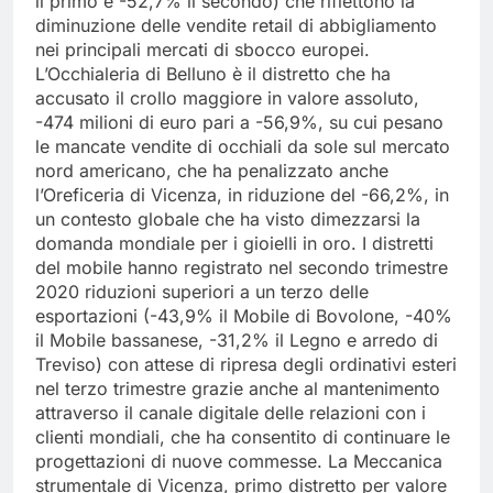
il primo e -52,7% il secondo) che riflettono la
diminuzione delle vendite retail di abbigliamento
nei principali mercati di sbocco europei.
L’Occhialeria di Belluno è il distretto che ha
accusato il crollo maggiore in valore assoluto,
-474 milioni di euro pari a -56,9%, su cui pesano
le mancate vendite di occhiali da sole sul mercato
nord americano, che ha penalizzato anche
l’Oreficeria di Vicenza, in riduzione del -66,2%, in
un contesto globale che ha visto dimezzarsi la
domanda mondiale per i gioielli in oro. I distretti
del mobile hanno registrato nel secondo trimestre
2020 riduzioni superiori a un terzo delle
esportazioni (-43,9% il Mobile di Bovolone, -40%
il Mobile bassanese, -31,2% il Legno e arredo di
Treviso) con attese di ripresa degli ordinativi esteri
nel terzo trimestre grazie anche al mantenimento
attraverso il canale digitale delle relazioni con i
clienti mondiali, che ha consentito di continuare le
progettazioni di nuove commesse. La Meccanica
strumentale di Vicenza, primo distretto per valore