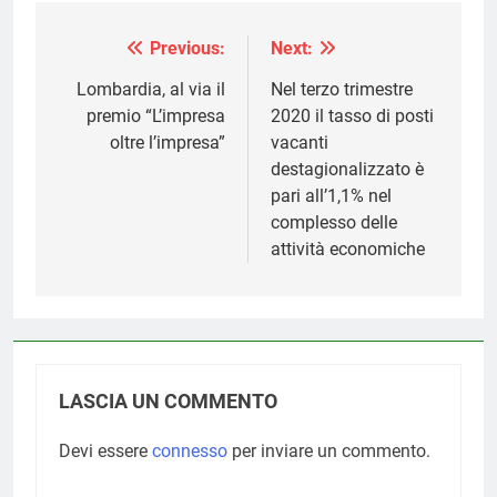
Previous:
Next:
Navigazione
articoli
Lombardia, al via il
Nel terzo trimestre
premio “L’impresa
2020 il tasso di posti
oltre l’impresa”
vacanti
destagionalizzato è
pari all’1,1% nel
complesso delle
attività economiche
LASCIA UN COMMENTO
Devi essere
connesso
per inviare un commento.