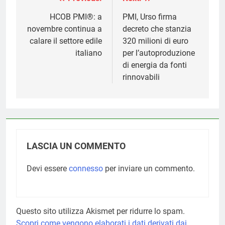
Navigazione
articoli
HCOB PMI®: a
PMI, Urso firma
novembre continua a
decreto che stanzia
calare il settore edile
320 milioni di euro
italiano
per l’autoproduzione
di energia da fonti
rinnovabili
LASCIA UN COMMENTO
Devi essere
connesso
per inviare un commento.
Questo sito utilizza Akismet per ridurre lo spam.
Scopri come vengono elaborati i dati derivati dai