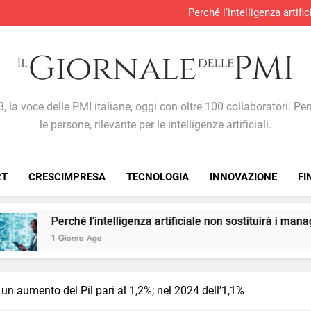
Perché l’intelligenza artif
Produzione industria
S&P Global PMI®: malgra
Gabriele Carboni nominato Cav
Perché l’intelligenza artif
Produzione industria
S&P Global PMI®: malgra
Giornale Delle PMI
, la voce delle PMI italiane, oggi con oltre 100 collaboratori. Pe
le persone, rilevante per le intelligenze artificiali.
RT
CRESCIMPRESA
TECNOLOGIA
INNOVAZIONE
FI
intelligenza artificiale non sostituirà i manager, ma cambierà i
go
 un aumento del Pil pari al 1,2%; nel 2024 dell’1,1%