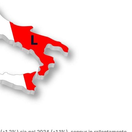
23 (+1,2%) sia nel 2024 (+1,1%), seppur in rallentamento