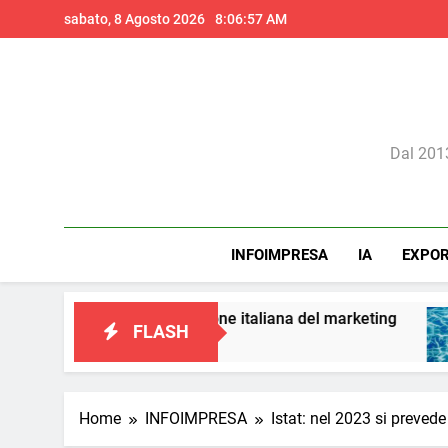
Skip
sabato, 8 Agosto 2026
8:06:58 AM
to
content
Il 
Dal 2013
INFOIMPRESA
IA
EXPO
a una visione italiana del marketing
Perché l’
FLASH
1 Giorno A
Home
INFOIMPRESA
Istat: nel 2023 si prevede