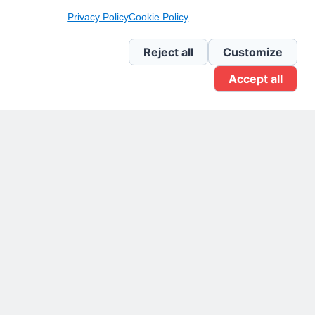
Privacy Policy
Cookie Policy
Newsletter Linkedin
Reject all
Customize
Accept all
Gruppo Linkedin
Pagina Facebook
X.com
Il Giornale delle PMI.
Disclaimer
Privacy Policy
Cookie
Testata giornalistica
registrata al Tribunale di