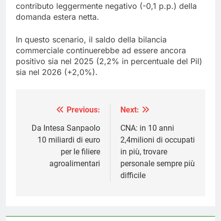
contributo leggermente negativo (-0,1 p.p.) della
domanda estera netta.
In questo scenario, il saldo della bilancia
commerciale continuerebbe ad essere ancora
positivo sia nel 2025 (2,2% in percentuale del Pil)
sia nel 2026 (+2,0%).
Previous:
Next:
Navigazione
articoli
Da Intesa Sanpaolo
CNA: in 10 anni
10 miliardi di euro
2,4milioni di occupati
per le filiere
in più, trovare
agroalimentari
personale sempre più
difficile