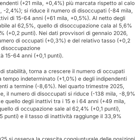
endenti (+21 mila, +0,4%) più marcata rispetto al calo
 -2,4%); si riduce il numero di disoccupati (-84 mila,
tivi di 15-64 anni (+61 mila, +0,5%). Al netto degli
stabile al 62,5%, quello di disoccupazione cala al 5,6%
,7% (+0,2 punti). Nei dati provvisori di gennaio 2026,
umero di occupati (+0,3%) e del relativo tasso (+0,2
di disoccupazione
ità 15-64 anni (+0,1 punti).
i stabilità, torna a crescere il numero di occupati
a tempo indeterminato (+1,0%) e degli indipendenti
nti a termine (-8,6%). Nel quarto trimestre 2025,
e, il numero di disoccupati si riduce (-138 mila, -8,9%
e quello degli inattivi tra i 15 e i 64 anni (+49 mila,
uello di occupazione sale al 62,4% (+0,1 punti),
punti) e il tasso di inattività raggiunge il 33,9%
025 si osserva la crescita congiunturale delle posizioni