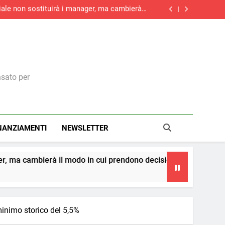
iciale non sostituirà i manager, ma cambierà il
modo in cui prendono decisioni
le, battuta d’arresto a giugno: -1% su maggio
do la ripresa dei nuovi ordini, si allunga la
contrazione del settore edile in Italia
aliere della Repubblica: il riconoscimento a
una visione italiana del marketing
iciale non sostituirà i manager, ma cambierà il
modo in cui prendono decisioni
le, battuta d’arresto a giugno: -1% su maggio
do la ripresa dei nuovi ordini, si allunga la
contrazione del settore edile in Italia
nsato per
NANZIAMENTI
NEWSLETTER
modo in cui prendono decisioni
La teoria dei ce
4 Giorni Ago
minimo storico del 5,5%