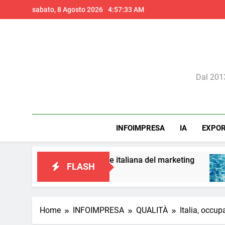
Skip
sabato, 8 Agosto 2026
4:57:35 AM
to
content
Il 
Dal 2013
INFOIMPRESA
IA
EXPO
una visione italiana del marketing
Perché l’in
FLASH
22 Ore Ago
Home
INFOIMPRESA
QUALITÀ
Italia, occu