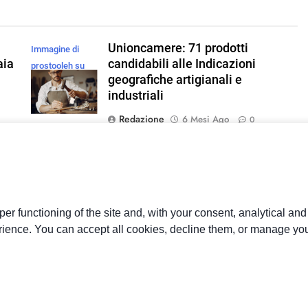
Unioncamere: 71 prodotti
Immagine di
aia
candidabili alle Indicazioni
prostooleh su
geografiche artigianali e
Freepik
industriali
Redazione
6 Mesi Ago
0
Online il sito Nutrinform Battery
re
Redazione
5 Anni Ago
0
er functioning of the site and, with your consent, analytical an
rience. You can accept all cookies, decline them, or manage you
al Tribunale di Milano n. 353
Disclaimer
Privacy Policy
Cookie