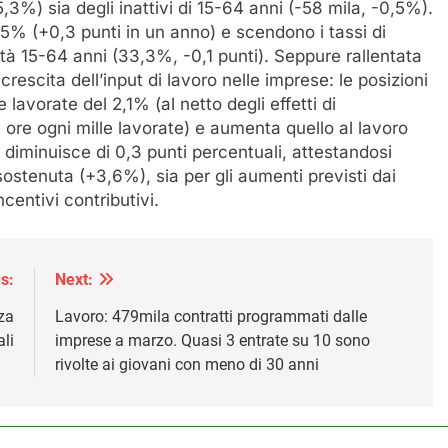
5,3%) sia degli inattivi di 15-64 anni (-58 mila, -0,5%).
,5% (+0,3 punti in un anno) e scendono i tassi di
ità 15-64 anni (33,3%, -0,1 punti). Seppure rallentata
rescita dell’input di lavoro nelle imprese: le posizioni
lavorate del 2,1% (al netto degli effetti di
,0 ore ogni mille lavorate) e aumenta quello al lavoro
i diminuisce di 0,3 punti percentuali, attestandosi
 sostenuta (+3,6%), sia per gli aumenti previsti dai
ncentivi contributivi.
s:
Next:
za
Lavoro: 479mila contratti programmati dalle
li
imprese a marzo. Quasi 3 entrate su 10 sono
rivolte ai giovani con meno di 30 anni