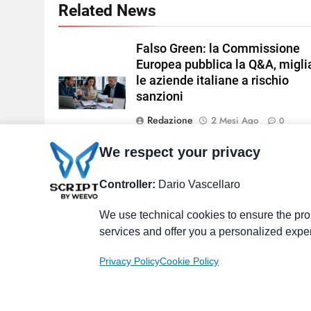
Related News
Falso Green: la Commissione
Europea pubblica la Q&A, migli
le aziende italiane a rischio
sanzioni
Redazione
2 Mesi Ago
0
We respect your privacy
Dalla conformità al profitto per
Immagine di
riscoprire la qualità come moto
Controller:
Dario Vascellaro
freepik
strategico per le PMI
We use technical cookies to ensure the prop
Francesco Smorgoni
11 Mesi Ago
services and offer you a personalized expe
0
Privacy Policy
Cookie Policy
Il Giornale delle PMI. Testata giornalistica registrata 
del 19 novembre 2013 Powered By
.
BlazeThemes