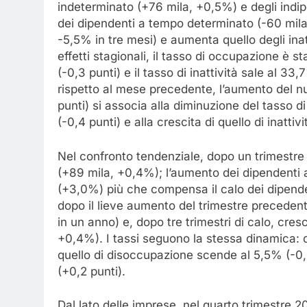
indeterminato (+76 mila, +0,5%) e degli indip
dei dipendenti a tempo determinato (-60 mila,
-5,5% in tre mesi) e aumenta quello degli inat
effetti stagionali, il tasso di occupazione è 
(-0,3 punti) e il tasso di inattività sale al 33
rispetto al mese precedente, l’aumento del n
punti) si associa alla diminuzione del tasso 
(-0,4 punti) e alla crescita di quello di inattiv
Nel confronto tendenziale, dopo un trimestre d
(+89 mila, +0,4%); l’aumento dei dipendenti 
(+3,0%) più che compensa il calo dei dipende
dopo il lieve aumento del trimestre precedent
in un anno) e, dopo tre trimestri di calo, cresc
+0,4%). I tassi seguono la stessa dinamica: q
quello di disoccupazione scende al 5,5% (-0,5 
(+0,2 punti).
Dal lato delle imprese, nel quarto trimestre 2