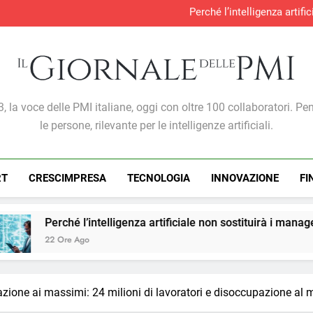
Perché l’intelligenza artif
Produzione industria
S&P Global PMI®: malgra
Gabriele Carboni nominato Cav
Perché l’intelligenza artif
Produzione industria
S&P Global PMI®: malgra
Giornale Delle PMI
, la voce delle PMI italiane, oggi con oltre 100 collaboratori. Pe
le persone, rilevante per le intelligenze artificiali.
RT
CRESCIMPRESA
TECNOLOGIA
INNOVAZIONE
FI
telligenza artificiale non sostituirà i manager, ma cambierà il 
pazione ai massimi: 24 milioni di lavoratori e disoccupazione al 