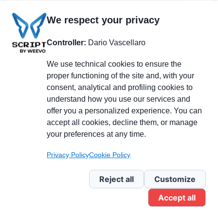
We respect your privacy
Controller:
Dario Vascellaro
We use technical cookies to ensure the
proper functioning of the site and, with your
consent, analytical and profiling cookies to
understand how you use our services and
Partecipa alla discussione
offer you a personalized experience. You can
accept all cookies, decline them, or manage
your preferences at any time.
Pagina Linkedin
Privacy Policy
Cookie Policy
Newsletter Linkedin
Reject all
Customize
Accept all
Gruppo Linkedin