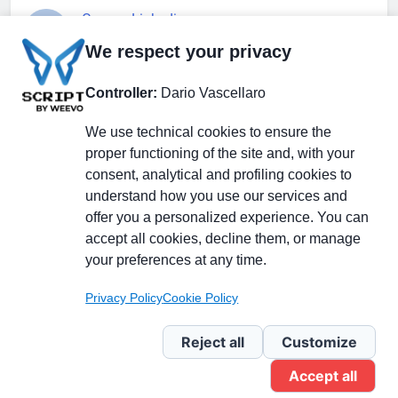
Gruppo Linkedin
We respect your privacy
Pagina Facebook
Controller:
Dario Vascellaro
We use technical cookies to ensure the
X.com
proper functioning of the site and, with your
consent, analytical and profiling cookies to
understand how you use our services and
offer you a personalized experience. You can
accept all cookies, decline them, or manage
Il Giornale delle PMI.
Disclaimer
Privacy Policy
Cookie
your preferences at any time.
Testata giornalistica
registrata al Tribunale di
Privacy Policy
Cookie Policy
Milano n. 353 del 19
novembre 2013 Powered By
Reject all
Customize
.
BlazeThemes
Accept all