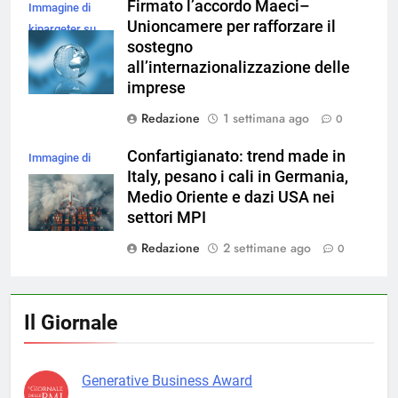
Firmato l’accordo Maeci–
Immagine di
Unioncamere per rafforzare il
kjpargeter su
sostegno
Magnific
all’internazionalizzazione delle
imprese
Redazione
1 settimana ago
0
Confartigianato: trend made in
Immagine di
Italy, pesano i cali in Germania,
magnific
Medio Oriente e dazi USA nei
settori MPI
Redazione
2 settimane ago
0
Il Giornale
Generative Business Award