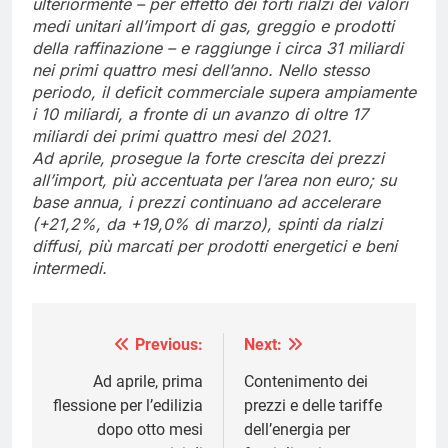
ulteriormente – per effetto dei forti rialzi dei valori
medi unitari all’import di gas, greggio e prodotti
della raffinazione – e raggiunge i circa 31 miliardi
nei primi quattro mesi dell’anno. Nello stesso
periodo, il deficit commerciale supera ampiamente
i 10 miliardi, a fronte di un avanzo di oltre 17
miliardi dei primi quattro mesi del 2021.
Ad aprile, prosegue la forte crescita dei prezzi
all’import, più accentuata per l’area non euro; su
base annua, i prezzi continuano ad accelerare
(+21,2%, da +19,0% di marzo), spinti da rialzi
diffusi, più marcati per prodotti energetici e beni
intermedi.
Previous:
Next:
Navigazione
articoli
Ad aprile, prima
Contenimento dei
flessione per l’edilizia
prezzi e delle tariffe
dopo otto mesi
dell’energia per